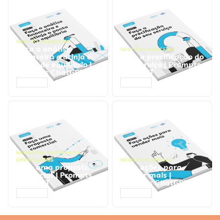
GESTÃO FINANCEIRA
Faça a análise
GESTÃO FINANCEIRA
financeira e atinja o
Faça a precificação do
ponto de equilíbrio |
seu serviço | Prompts
Prompts ChatGPT
ChatGPT
ACESSAR
ACESSAR
NEGÓCIOS
,
PROCESSOS
EMPRESARIAIS
NEGÓCIOS
,
VENDAS
Faça uma proposta
Faça ações para
comercial | Prompts
vender mais |
ChatGPT
Prompts ChatGPT
ACESSAR
ACESSAR