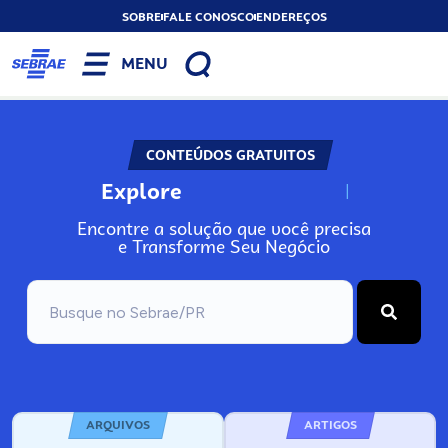
SOBRE
FALE CONOSCO
ENDEREÇOS
MENU
CONTEÚDOS GRATUITOS
Explore
N
o
s
s
o
s
A
Encontre a solução que você precisa
e Transforme Seu Negócio
ARQUIVOS
ARTIGOS