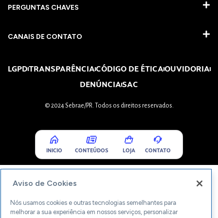
PERGUNTAS CHAVES​
CANAIS DE CONTATO
LGPD
TRANSPARÊNCIA
CÓDIGO DE ÉTICA
OUVIDORIA
DENÚNCIA
SAC
© 2024 Sebrae/PR. Todos os direitos reservados.
INICIO
CONTEÚDOS
LOJA
CONTATO
Aviso de Cookies
Nós usamos cookies e outras tecnologias semelhantes para
melhorar a sua experiência em nossos serviços, personalizar