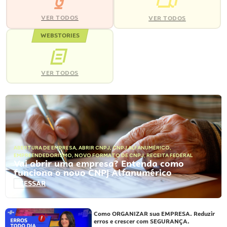
VER TODOS
VER TODOS
WEBSTORIES
VER TODOS
ABERTURA DE EMPRESA
,
ABRIR CNPJ
,
CNPJ ALFANUMÉRICO
,
EMPREENDEDORISMO
,
NOVO FORMATO DE CNPJ
,
RECEITA FEDERAL
Vai abrir uma empresa? Entenda como
funciona o novo CNPJ Alfanumérico
ACESSAR
Como ORGANIZAR sua EMPRESA. Reduzir
erros e crescer com SEGURANÇA.