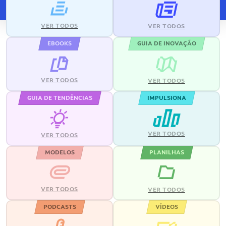
VER TODOS
VER TODOS
EBOOKS
GUIA DE INOVAÇÃO
VER TODOS
VER TODOS
GUIA DE TENDÊNCIAS
IMPULSIONA
VER TODOS
VER TODOS
MODELOS
PLANILHAS
VER TODOS
VER TODOS
PODCASTS
VÍDEOS