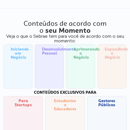
Conteúdos de acordo com
o
seu Momento
Veja o que o Sebrae tem para você de acordo com o seu
momento:
Iniciando
Desenvolvimento
Aprimorando
Expandindo
um
Pessoal
o
o
Negócio
Negócio
Negócio
CONTEÚDOS EXCLUSIVOS PARA
Para
Estudantes
Gestores
Startups
e
Públicos
Educadores