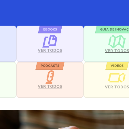
EBOOKS
GUIA DE INOVA
VER TODOS
VER TODO
PODCASTS
VÍDEOS
VER TODOS
VER TODO