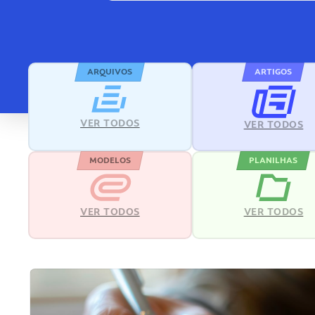
ARQUIVOS
ARTIGOS
VER TODOS
VER TODOS
MODELOS
PLANILHAS
VER TODOS
VER TODOS