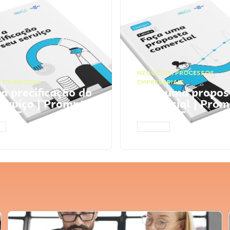
NEGÓCIOS
,
PROCESSOS
 FINANCEIRA
EMPRESARIAIS
 a precificação do
Faça uma propos
serviço | Prompts
comercial | Prom
tGPT
ChatGPT
AR
ACESSAR