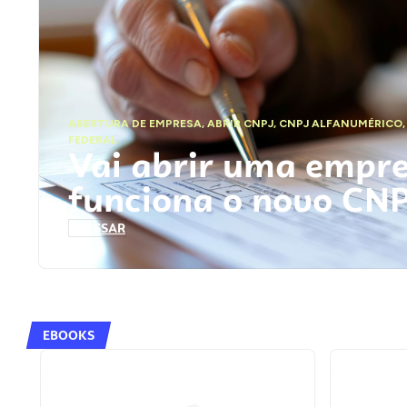
ABERTURA DE EMPRESA
,
ABRIR CNPJ
,
CNPJ ALFANUMÉRICO
FEDERAL
Vai abrir uma empr
funciona o novo CN
ACESSAR
EBOOKS