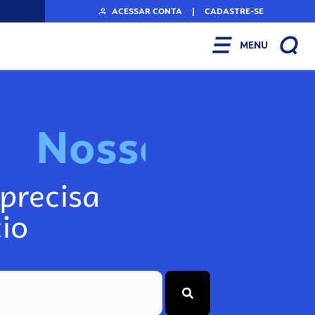
ACESSAR CONTA
|
CADASTRE-SE
MENU
N
o
s
s
o
s
I
n
f
o
g
precisa
io