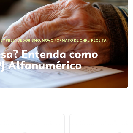
,
EMPREENDEDORISMO
,
NOVO FORMATO DE CNPJ
,
RECEITA
esa? Entenda como
PJ Alfanumérico