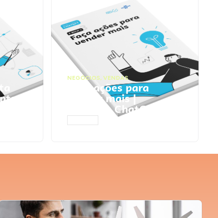
NEGÓCIOS
,
VENDAS
ta
Faça ações para
pts
vender mais |
Prompts ChatGPT
ACESSAR