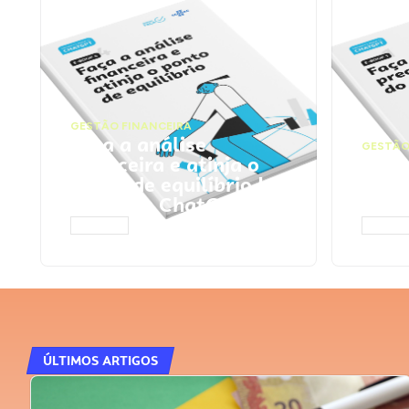
GESTÃO FINANCEIRA
Faça a análise
GESTÃO
financeira e atinja o
Faça
ponto de equilíbrio |
seu 
Prompts ChatGPT
Cha
ACESSAR
ACESS
ÚLTIMOS ARTIGOS