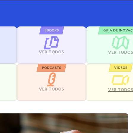
EBOOKS
GUIA DE INOVA
VER TODOS
VER TODO
PODCASTS
VÍDEOS
VER TODOS
VER TODO