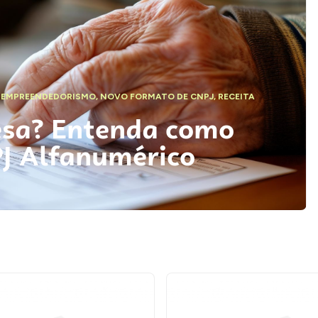
,
EMPREENDEDORISMO
,
NOVO FORMATO DE CNPJ
,
RECEITA
esa? Entenda como
PJ Alfanumérico