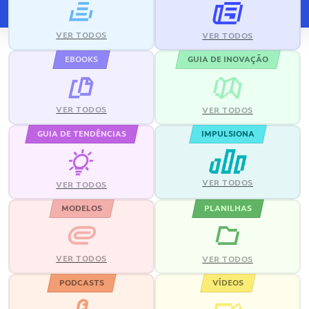
VER TODOS
VER TODOS
EBOOKS
GUIA DE INOVAÇÃO
VER TODOS
VER TODOS
GUIA DE TENDÊNCIAS
IMPULSIONA
VER TODOS
VER TODOS
MODELOS
PLANILHAS
VER TODOS
VER TODOS
PODCASTS
VÍDEOS