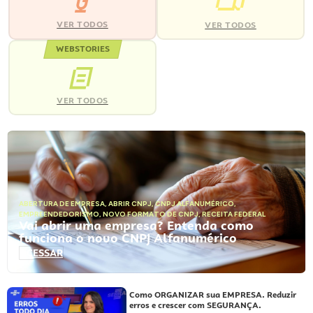
VER TODOS
VER TODOS
WEBSTORIES
VER TODOS
ABERTURA DE EMPRESA
,
ABRIR CNPJ
,
CNPJ ALFANUMÉRICO
,
EMPREENDEDORISMO
,
NOVO FORMATO DE CNPJ
,
RECEITA FEDERAL
Vai abrir uma empresa? Entenda como
funciona o novo CNPJ Alfanumérico
ACESSAR
Como ORGANIZAR sua EMPRESA. Reduzir
erros e crescer com SEGURANÇA.