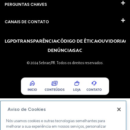
PERGUNTAS CHAVES​
CANAIS DE CONTATO
LGPD
TRANSPARÊNCIA
CÓDIGO DE ÉTICA
OUVIDORIA
DENÚNCIA
SAC
© 2024 Sebrae/PR. Todos os direitos reservados.
INICIO
CONTEÚDOS
LOJA
CONTATO
Aviso de Cookies
Nós usamos cookies e outras tecnologias semelhantes para
melhorar a sua experiência em nossos serviços, personalizar