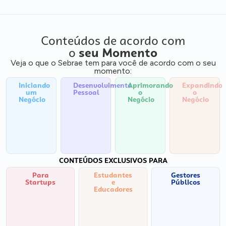
Conteúdos de acordo com
o
seu Momento
Veja o que o Sebrae tem para você de acordo com o seu
momento:
Iniciando
Desenvolvimento
Aprimorando
Expandindo
um
Pessoal
o
o
Negócio
Negócio
Negócio
CONTEÚDOS EXCLUSIVOS PARA
Para
Estudantes
Gestores
Startups
e
Públicos
Educadores