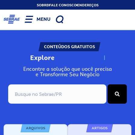
SOBRE
FALE CONOSCO
ENDEREÇOS
MENU
CONTEÚDOS GRATUITOS
Explore
N
o
s
s
o
s
A
Encontre a solução que você precisa
e Transforme Seu Negócio
ARQUIVOS
ARTIGOS