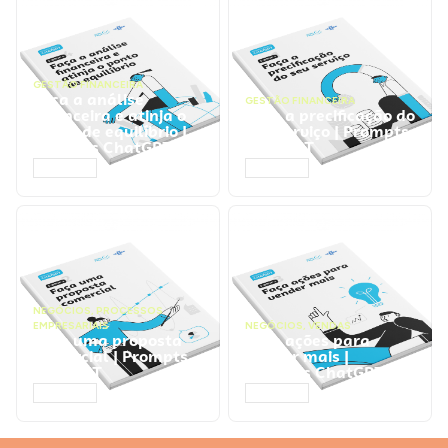
GESTÃO FINANCEIRA
Faça a análise
GESTÃO FINANCEIRA
financeira e atinja o
Faça a precificação do
ponto de equilíbrio |
seu serviço | Prompts
Prompts ChatGPT
ChatGPT
ACESSAR
ACESSAR
NEGÓCIOS
,
PROCESSOS
EMPRESARIAIS
NEGÓCIOS
,
VENDAS
Faça uma proposta
Faça ações para
comercial | Prompts
vender mais |
ChatGPT
Prompts ChatGPT
ACESSAR
ACESSAR