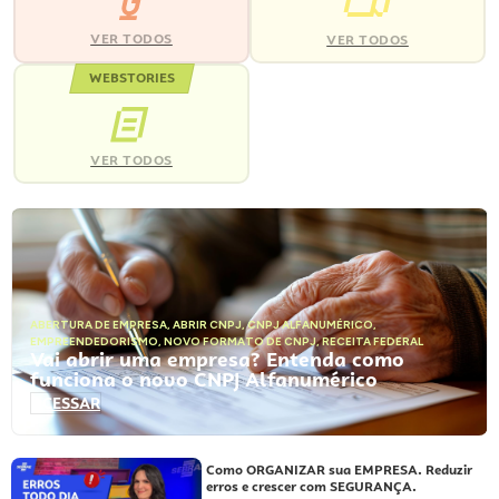
VER TODOS
VER TODOS
WEBSTORIES
VER TODOS
ABERTURA DE EMPRESA
,
ABRIR CNPJ
,
CNPJ ALFANUMÉRICO
,
EMPREENDEDORISMO
,
NOVO FORMATO DE CNPJ
,
RECEITA FEDERAL
Vai abrir uma empresa? Entenda como
funciona o novo CNPJ Alfanumérico
ACESSAR
Como ORGANIZAR sua EMPRESA. Reduzir
erros e crescer com SEGURANÇA.