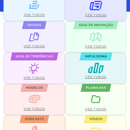
VER TODOS
VER TODOS
EBOOKS
GUIA DE INOVAÇÃO
VER TODOS
VER TODOS
GUIA DE TENDÊNCIAS
IMPULSIONA
VER TODOS
VER TODOS
MODELOS
PLANILHAS
VER TODOS
VER TODOS
PODCASTS
VÍDEOS