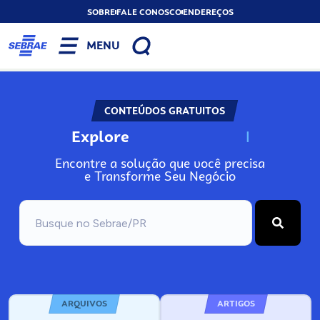
SOBRE
FALE CONOSCO
ENDEREÇOS
MENU
CONTEÚDOS GRATUITOS
Explore
N
o
s
s
o
s
A
Encontre a solução que você precisa
e Transforme Seu Negócio
ARQUIVOS
ARTIGOS