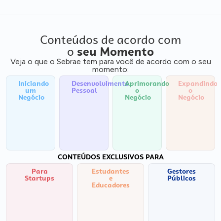
Conteúdos de acordo com
o
seu Momento
Veja o que o Sebrae tem para você de acordo com o seu
momento:
Iniciando
Desenvolvimento
Aprimorando
Expandindo
um
Pessoal
o
o
Negócio
Negócio
Negócio
CONTEÚDOS EXCLUSIVOS PARA
Para
Estudantes
Gestores
Startups
e
Públicos
Educadores