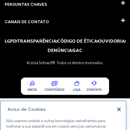
PERGUNTAS CHAVES​
CANAIS DE CONTATO
LGPD
TRANSPARÊNCIA
CÓDIGO DE ÉTICA
OUVIDORIA
DENÚNCIA
SAC
© 2024 Sebrae/PR. Todos os direitos reservados.
INICIO
CONTEÚDOS
LOJA
CONTATO
Aviso de Cookies
Nós usamos cookies e outras tecnologias semelhantes para
melhorar a sua experiência em nossos serviços, personalizar