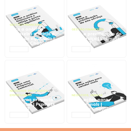
GESTÃO FINANCEIRA
Faça a análise
GESTÃO FINANCEIRA
financeira e atinja o
Faça a precificação do
ponto de equilíbrio |
seu serviço | Prompts
Prompts ChatGPT
ChatGPT
ACESSAR
ACESSAR
NEGÓCIOS
,
PROCESSOS
EMPRESARIAIS
NEGÓCIOS
,
VENDAS
Faça uma proposta
Faça ações para
comercial | Prompts
vender mais |
ChatGPT
Prompts ChatGPT
ACESSAR
ACESSAR