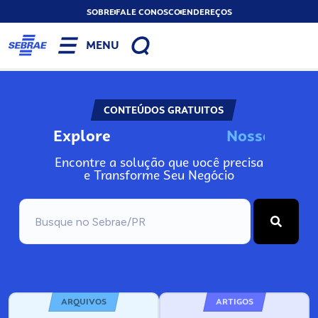
SOBRE
FALE CONOSCO
ENDEREÇOS
MENU
CONTEÚDOS GRATUITOS
Explore
N
o
s
s
o
s
A
I
Encontre a solução que você precisa
e Transforme Seu Negócio
ARQUIVOS
ARTIGOS