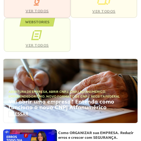
VER TODOS
VER TODOS
WEBSTORIES
VER TODOS
ABERTURA DE EMPRESA
,
ABRIR CNPJ
,
CNPJ ALFANUMÉRICO
,
EMPREENDEDORISMO
,
NOVO FORMATO DE CNPJ
,
RECEITA FEDERAL
Vai abrir uma empresa? Entenda como
funciona o novo CNPJ Alfanumérico
ACESSAR
Como ORGANIZAR sua EMPRESA. Reduzir
erros e crescer com SEGURANÇA.