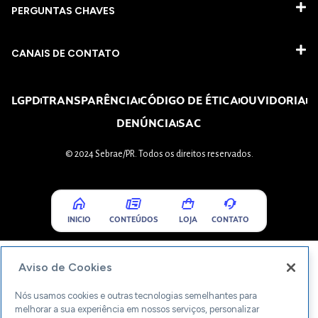
PERGUNTAS CHAVES​
CANAIS DE CONTATO
LGPD
TRANSPARÊNCIA
CÓDIGO DE ÉTICA
OUVIDORIA
DENÚNCIA
SAC
© 2024 Sebrae/PR. Todos os direitos reservados.
INICIO
CONTEÚDOS
LOJA
CONTATO
Aviso de Cookies
Nós usamos cookies e outras tecnologias semelhantes para
melhorar a sua experiência em nossos serviços, personalizar