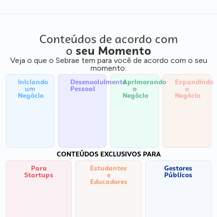
Conteúdos de acordo com
o
seu Momento
Veja o que o Sebrae tem para você de acordo com o seu
momento:
Iniciando
Desenvolvimento
Aprimorando
Expandindo
um
Pessoal
o
o
Negócio
Negócio
Negócio
CONTEÚDOS EXCLUSIVOS PARA
Para
Estudantes
Gestores
Startups
e
Públicos
Educadores