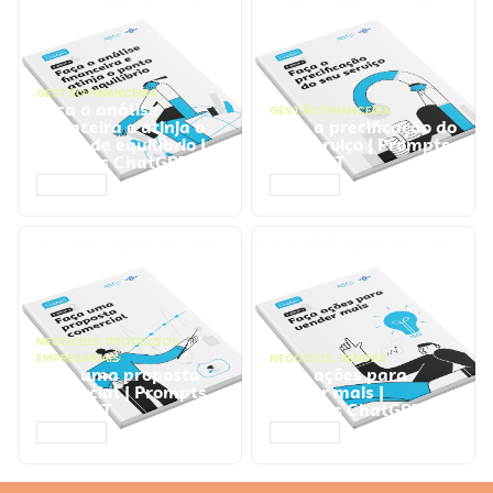
GESTÃO FINANCEIRA
Faça a análise
GESTÃO FINANCEIRA
financeira e atinja o
Faça a precificação do
ponto de equilíbrio |
seu serviço | Prompts
Prompts ChatGPT
ChatGPT
ACESSAR
ACESSAR
NEGÓCIOS
,
PROCESSOS
EMPRESARIAIS
NEGÓCIOS
,
VENDAS
Faça uma proposta
Faça ações para
comercial | Prompts
vender mais |
ChatGPT
Prompts ChatGPT
ACESSAR
ACESSAR