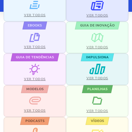
VER TODOS
VER TODOS
EBOOKS
GUIA DE INOVAÇÃO
VER TODOS
VER TODOS
GUIA DE TENDÊNCIAS
IMPULSIONA
VER TODOS
VER TODOS
MODELOS
PLANILHAS
VER TODOS
VER TODOS
PODCASTS
VÍDEOS