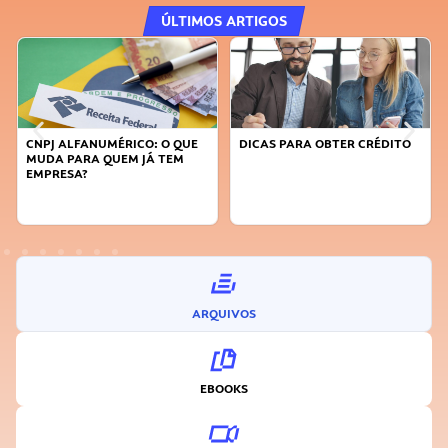
ÚLTIMOS ARTIGOS
E
DICAS PARA OBTER CRÉDITO
FAÇA A DIFERENÇA: SEJA
SUSTENTÁVEL, SEJA
INOVADOR
ARQUIVOS
EBOOKS