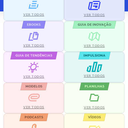
VER TODOS
VER TODOS
EBOOKS
GUIA DE INOVAÇÃO
VER TODOS
VER TODOS
GUIA DE TENDÊNCIAS
IMPULSIONA
VER TODOS
VER TODOS
MODELOS
PLANILHAS
VER TODOS
VER TODOS
PODCASTS
VÍDEOS