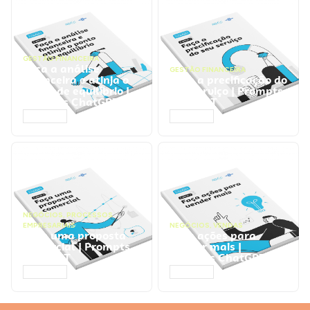
GESTÃO FINANCEIRA
Faça a análise
GESTÃO FINANCEIRA
financeira e atinja o
Faça a precificação do
ponto de equilíbrio |
seu serviço | Prompts
Prompts ChatGPT
ChatGPT
ACESSAR
ACESSAR
NEGÓCIOS
,
PROCESSOS
EMPRESARIAIS
NEGÓCIOS
,
VENDAS
Faça uma proposta
Faça ações para
comercial | Prompts
vender mais |
ChatGPT
Prompts ChatGPT
ACESSAR
ACESSAR