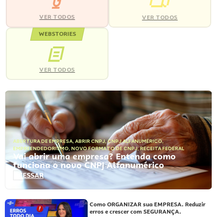
VER TODOS
VER TODOS
WEBSTORIES
VER TODOS
ABERTURA DE EMPRESA
,
ABRIR CNPJ
,
CNPJ ALFANUMÉRICO
,
EMPREENDEDORISMO
,
NOVO FORMATO DE CNPJ
,
RECEITA FEDERAL
Vai abrir uma empresa? Entenda como
funciona o novo CNPJ Alfanumérico
ACESSAR
Como ORGANIZAR sua EMPRESA. Reduzir
erros e crescer com SEGURANÇA.