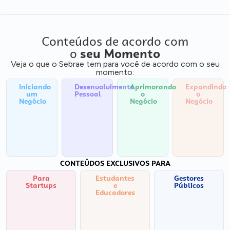
Conteúdos de acordo com
o
seu Momento
Veja o que o Sebrae tem para você de acordo com o seu
momento:
Iniciando
Desenvolvimento
Aprimorando
Expandindo
um
Pessoal
o
o
Negócio
Negócio
Negócio
CONTEÚDOS EXCLUSIVOS PARA
Para
Estudantes
Gestores
Startups
e
Públicos
Educadores