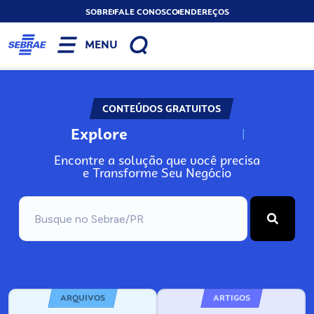
SOBRE
FALE CONOSCO
ENDEREÇOS
MENU
CONTEÚDOS GRATUITOS
Explore
N
o
s
s
o
s
A
Encontre a solução que você precisa
e Transforme Seu Negócio
ARQUIVOS
ARTIGOS