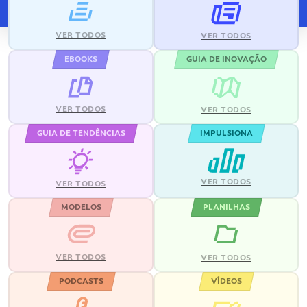
VER TODOS
VER TODOS
EBOOKS
GUIA DE INOVAÇÃO
VER TODOS
VER TODOS
GUIA DE TENDÊNCIAS
IMPULSIONA
VER TODOS
VER TODOS
MODELOS
PLANILHAS
VER TODOS
VER TODOS
PODCASTS
VÍDEOS