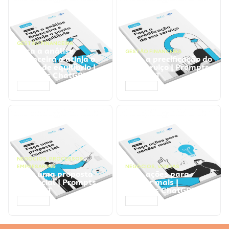
GESTÃO FINANCEIRA
Faça a análise
GESTÃO FINANCEIRA
financeira e atinja o
Faça a precificação do
ponto de equilíbrio |
seu serviço | Prompts
Prompts ChatGPT
ChatGPT
ACESSAR
ACESSAR
NEGÓCIOS
,
PROCESSOS
EMPRESARIAIS
NEGÓCIOS
,
VENDAS
Faça uma proposta
Faça ações para
comercial | Prompts
vender mais |
ChatGPT
Prompts ChatGPT
ACESSAR
ACESSAR