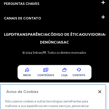
PERGUNTAS CHAVES​
CANAIS DE CONTATO
LGPD
TRANSPARÊNCIA
CÓDIGO DE ÉTICA
OUVIDORIA
DENÚNCIA
SAC
© 2024 Sebrae/PR. Todos os direitos reservados.
INICIO
CONTEÚDOS
LOJA
CONTATO
Aviso de Cookies
Nós usamos cookies e outras tecnologias semelhantes para
melhorar a sua experiência em nossos serviços, personalizar