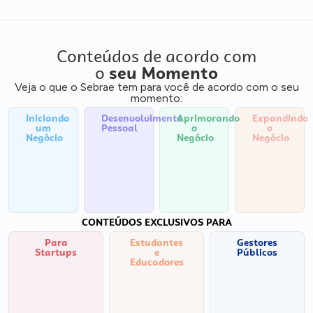
Conteúdos de acordo com
o
seu Momento
Veja o que o Sebrae tem para você de acordo com o seu
momento:
Iniciando
Desenvolvimento
Aprimorando
Expandindo
um
Pessoal
o
o
Negócio
Negócio
Negócio
CONTEÚDOS EXCLUSIVOS PARA
Para
Estudantes
Gestores
Startups
e
Públicos
Educadores