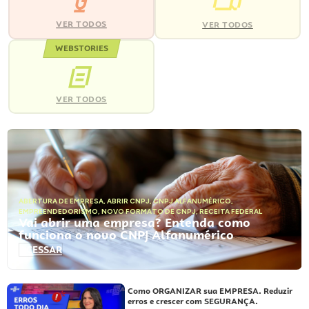
VER TODOS
VER TODOS
WEBSTORIES
VER TODOS
ABERTURA DE EMPRESA
,
ABRIR CNPJ
,
CNPJ ALFANUMÉRICO
,
EMPREENDEDORISMO
,
NOVO FORMATO DE CNPJ
,
RECEITA FEDERAL
Vai abrir uma empresa? Entenda como
funciona o novo CNPJ Alfanumérico
ACESSAR
Como ORGANIZAR sua EMPRESA. Reduzir
erros e crescer com SEGURANÇA.