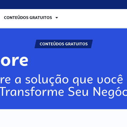
CONTEÚDOS GRATUITOS
CONTEÚDOS GRATUITOS
lore
re a solução que você 
 Transforme Seu Negóc