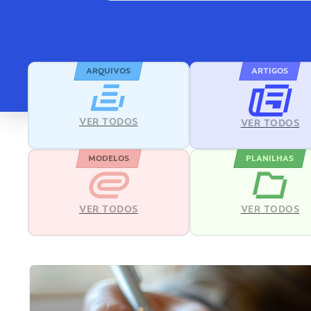
ARQUIVOS
ARTIGOS
VER TODOS
VER TODOS
MODELOS
PLANILHAS
VER TODOS
VER TODOS