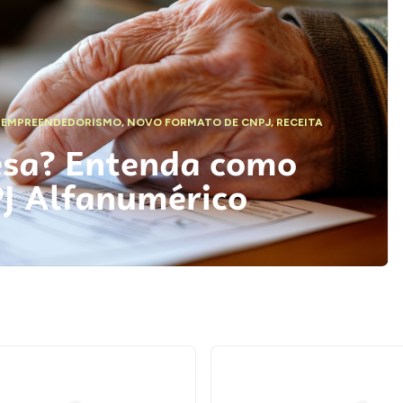
,
EMPREENDEDORISMO
,
NOVO FORMATO DE CNPJ
,
RECEITA
esa? Entenda como
PJ Alfanumérico