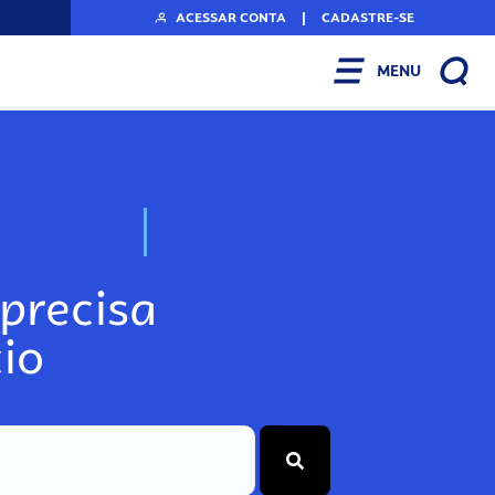
ACESSAR CONTA
|
CADASTRE-SE
MENU
N
o
s
s
o
s
A
r
precisa
io