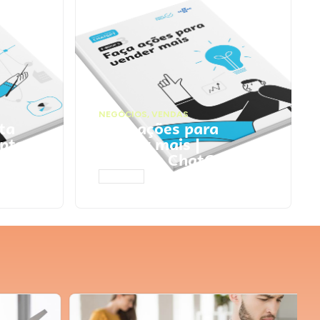
NEGÓCIOS
,
VENDAS
ta
Faça ações para
pts
vender mais |
Prompts ChatGPT
ACESSAR