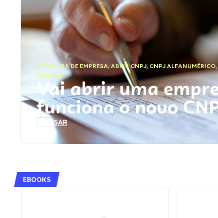
ABERTURA DE EMPRESA
,
ABRIR CNPJ
,
CNPJ ALFANUMÉRICO
FEDERAL
Vai abrir uma empr
funciona o novo CN
ACESSAR
EBOOKS