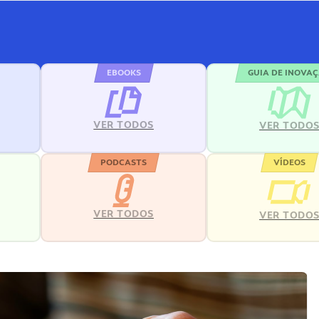
EBOOKS
GUIA DE INOVA
VER TODOS
VER TODO
PODCASTS
VÍDEOS
VER TODOS
VER TODO