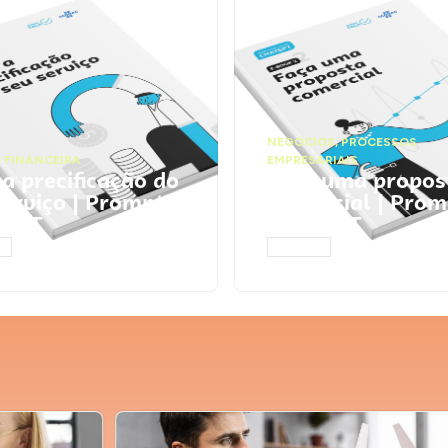
NEGÓCIOS
,
PROCESSOS
 FINANCEIRA
EMPRESARIAIS
 a precificação do
Faça uma propos
serviço | Prompts
comercial | Prom
tGPT
ChatGPT
AR
ACESSAR