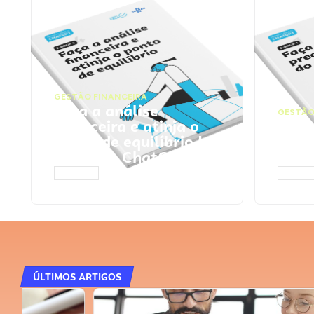
GESTÃO FINANCEIRA
Faça a análise
GESTÃO
financeira e atinja o
Faça
ponto de equilíbrio |
seu 
Prompts ChatGPT
Cha
ACESSAR
ACESS
ÚLTIMOS ARTIGOS