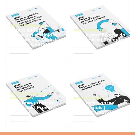
GESTÃO FINANCEIRA
Faça a análise
GESTÃO FINANCEIRA
financeira e atinja o
Faça a precificação do
ponto de equilíbrio |
seu serviço | Prompts
Prompts ChatGPT
ChatGPT
ACESSAR
ACESSAR
NEGÓCIOS
,
PROCESSOS
EMPRESARIAIS
NEGÓCIOS
,
VENDAS
Faça uma proposta
Faça ações para
comercial | Prompts
vender mais |
ChatGPT
Prompts ChatGPT
ACESSAR
ACESSAR