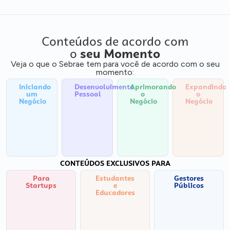
Conteúdos de acordo com
o
seu Momento
Veja o que o Sebrae tem para você de acordo com o seu
momento:
Iniciando
Desenvolvimento
Aprimorando
Expandindo
um
Pessoal
o
o
Negócio
Negócio
Negócio
CONTEÚDOS EXCLUSIVOS PARA
Para
Estudantes
Gestores
Startups
e
Públicos
Educadores