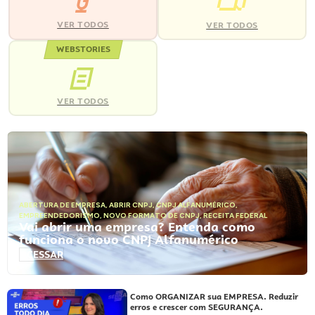
VER TODOS
VER TODOS
WEBSTORIES
VER TODOS
ABERTURA DE EMPRESA
,
ABRIR CNPJ
,
CNPJ ALFANUMÉRICO
,
EMPREENDEDORISMO
,
NOVO FORMATO DE CNPJ
,
RECEITA FEDERAL
Vai abrir uma empresa? Entenda como
funciona o novo CNPJ Alfanumérico
ACESSAR
Como ORGANIZAR sua EMPRESA. Reduzir
erros e crescer com SEGURANÇA.