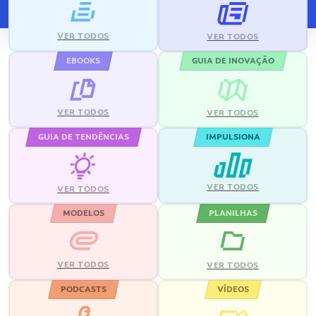
VER TODOS
VER TODOS
EBOOKS
GUIA DE INOVAÇÃO
VER TODOS
VER TODOS
GUIA DE TENDÊNCIAS
IMPULSIONA
VER TODOS
VER TODOS
MODELOS
PLANILHAS
VER TODOS
VER TODOS
PODCASTS
VÍDEOS