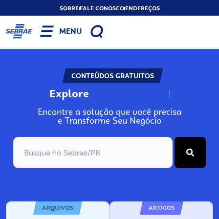
SOBRE
FALE CONOSCO
ENDEREÇOS
MENU
CONTEÚDOS GRATUITOS
Explore
N
o
s
s
o
s
A
Encontre a solução que você precisa
e Transforme Seu Negócio
ARQUIVOS
ARTIGOS