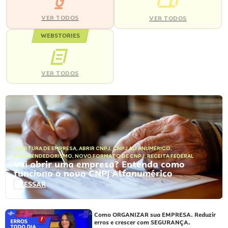
VER TODOS
VER TODOS
WEBSTORIES
VER TODOS
ABERTURA DE EMPRESA
,
ABRIR CNPJ
,
CNPJ ALFANUMÉRICO
,
EMPREENDEDORISMO
,
NOVO FORMATO DE CNPJ
,
RECEITA FEDERAL
Vai abrir uma empresa? Entenda como
funciona o novo CNPJ Alfanumérico
ACESSAR
Como ORGANIZAR sua EMPRESA. Reduzir
erros e crescer com SEGURANÇA.