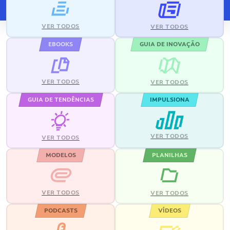
VER TODOS
VER TODOS
EBOOKS
GUIA DE INOVAÇÃO
VER TODOS
VER TODOS
GUIA DE TENDÊNCIAS
IMPULSIONA
VER TODOS
VER TODOS
MODELOS
PLANILHAS
VER TODOS
VER TODOS
PODCASTS
VÍDEOS