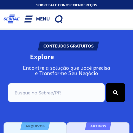
SOBRE
FALE CONOSCO
ENDEREÇOS
MENU
CONTEÚDOS GRATUITOS
Explore
N
o
s
s
o
s
A
Encontre a solução que você precisa
e Transforme Seu Negócio
ARQUIVOS
ARTIGOS