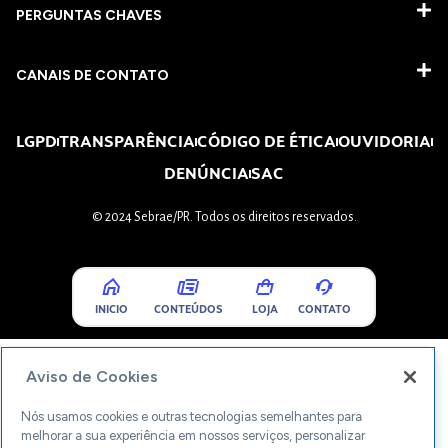
PERGUNTAS CHAVES​
CANAIS DE CONTATO
LGPD
TRANSPARÊNCIA
CÓDIGO DE ÉTICA
OUVIDORIA
DENÚNCIA
SAC
© 2024 Sebrae/PR. Todos os direitos reservados.
INICIO
CONTEÚDOS
LOJA
CONTATO
Aviso de Cookies
Nós usamos cookies e outras tecnologias semelhantes para
melhorar a sua experiência em nossos serviços, personalizar