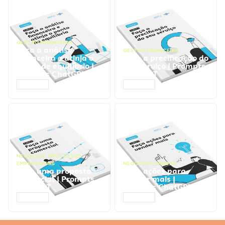
GESTÃO FINANCEIRA
Faça a análise
GESTÃO FINANCEIRA
financeira e atinja o
Faça a precificação do
ponto de equilíbrio |
seu serviço | Prompts
Prompts ChatGPT
ChatGPT
ACESSAR
ACESSAR
NEGÓCIOS
,
PROCESSOS
EMPRESARIAIS
NEGÓCIOS
,
VENDAS
Faça uma proposta
Faça ações para
comercial | Prompts
vender mais |
ChatGPT
Prompts ChatGPT
ACESSAR
ACESSAR