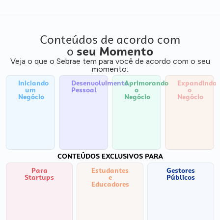
Conteúdos de acordo com
o
seu Momento
Veja o que o Sebrae tem para você de acordo com o seu
momento:
Iniciando
Desenvolvimento
Aprimorando
Expandindo
um
Pessoal
o
o
Negócio
Negócio
Negócio
CONTEÚDOS EXCLUSIVOS PARA
Para
Estudantes
Gestores
Startups
e
Públicos
Educadores