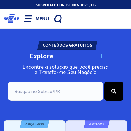
SOBRE
FALE CONOSCO
ENDEREÇOS
MENU
CONTEÚDOS GRATUITOS
Explore
N
o
s
s
o
s
A
Encontre a solução que você precisa
e Transforme Seu Negócio
ARQUIVOS
ARTIGOS