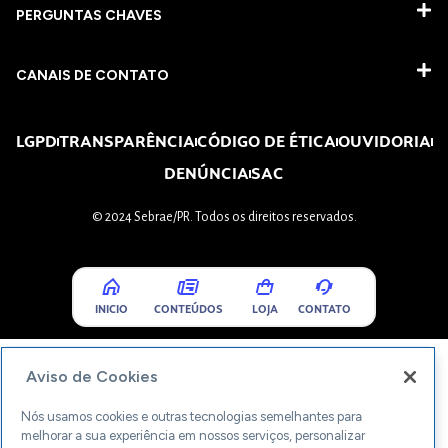
PERGUNTAS CHAVES​
CANAIS DE CONTATO
LGPD
TRANSPARÊNCIA
CÓDIGO DE ÉTICA
OUVIDORIA
DENÚNCIA
SAC
© 2024 Sebrae/PR. Todos os direitos reservados.
INICIO
CONTEÚDOS
LOJA
CONTATO
Aviso de Cookies
Nós usamos cookies e outras tecnologias semelhantes para
melhorar a sua experiência em nossos serviços, personalizar