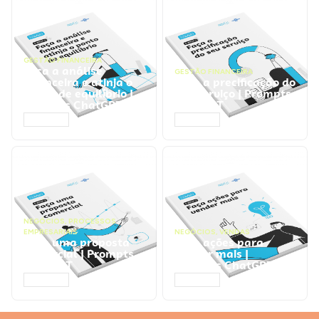
GESTÃO FINANCEIRA
Faça a análise
GESTÃO FINANCEIRA
financeira e atinja o
Faça a precificação do
ponto de equilíbrio |
seu serviço | Prompts
Prompts ChatGPT
ChatGPT
ACESSAR
ACESSAR
NEGÓCIOS
,
PROCESSOS
EMPRESARIAIS
NEGÓCIOS
,
VENDAS
Faça uma proposta
Faça ações para
comercial | Prompts
vender mais |
ChatGPT
Prompts ChatGPT
ACESSAR
ACESSAR