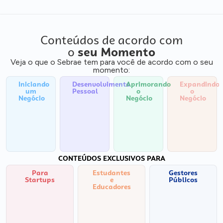
Conteúdos de acordo com
o
seu Momento
Veja o que o Sebrae tem para você de acordo com o seu
momento:
Iniciando
Desenvolvimento
Aprimorando
Expandindo
um
Pessoal
o
o
Negócio
Negócio
Negócio
CONTEÚDOS EXCLUSIVOS PARA
Para
Estudantes
Gestores
Startups
e
Públicos
Educadores