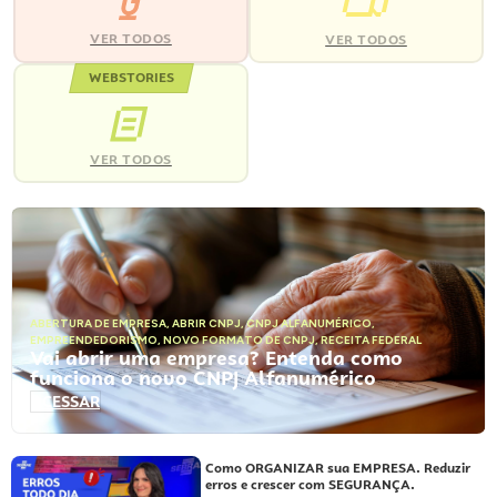
VER TODOS
VER TODOS
WEBSTORIES
VER TODOS
ABERTURA DE EMPRESA
,
ABRIR CNPJ
,
CNPJ ALFANUMÉRICO
,
EMPREENDEDORISMO
,
NOVO FORMATO DE CNPJ
,
RECEITA FEDERAL
Vai abrir uma empresa? Entenda como
funciona o novo CNPJ Alfanumérico
ACESSAR
Como ORGANIZAR sua EMPRESA. Reduzir
erros e crescer com SEGURANÇA.