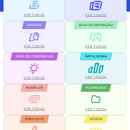
VER TODOS
VER TODOS
EBOOKS
GUIA DE INOVAÇÃO
VER TODOS
VER TODOS
GUIA DE TENDÊNCIAS
IMPULSIONA
VER TODOS
VER TODOS
MODELOS
PLANILHAS
VER TODOS
VER TODOS
PODCASTS
VÍDEOS