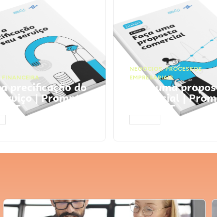
NEGÓCIOS
,
PROCESSOS
 FINANCEIRA
EMPRESARIAIS
 a precificação do
Faça uma propos
serviço | Prompts
comercial | Prom
tGPT
ChatGPT
AR
ACESSAR