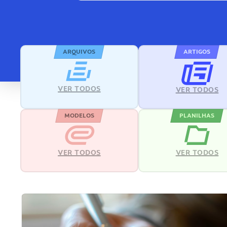
ARQUIVOS
ARTIGOS
VER TODOS
VER TODOS
MODELOS
PLANILHAS
VER TODOS
VER TODOS