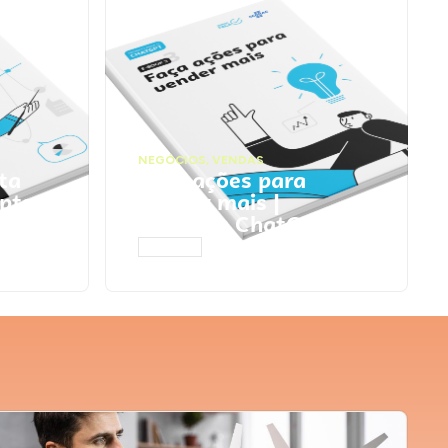
NEGÓCIOS
,
VENDAS
ta
Faça ações para
pts
vender mais |
Prompts ChatGPT
ACESSAR