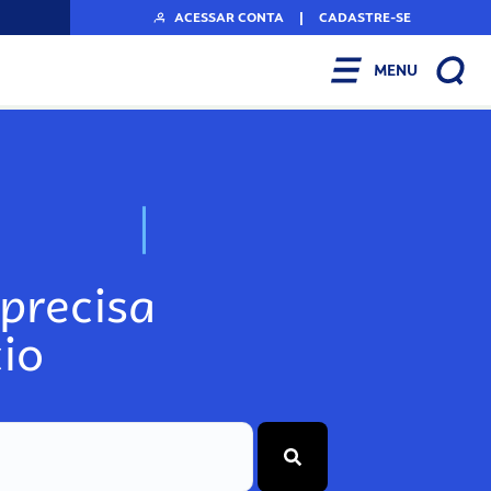
ACESSAR CONTA
|
CADASTRE-SE
MENU
N
o
s
s
o
s
A
r
precisa
io