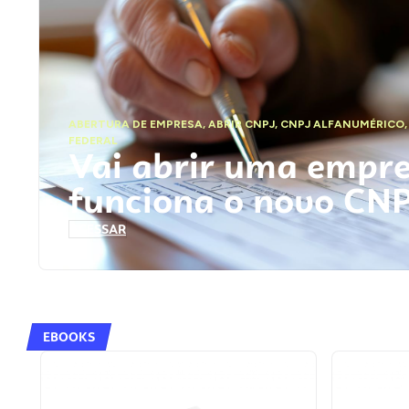
ABERTURA DE EMPRESA
,
ABRIR CNPJ
,
CNPJ ALFANUMÉRICO
FEDERAL
Vai abrir uma empr
funciona o novo CN
ACESSAR
EBOOKS