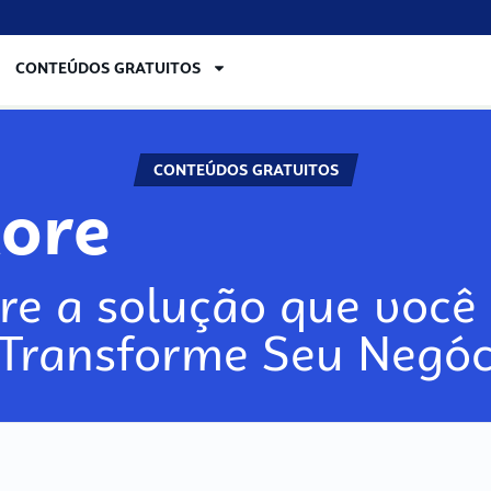
CONTEÚDOS GRATUITOS
CONTEÚDOS GRATUITOS
lore
re a solução que você 
 Transforme Seu Negóc