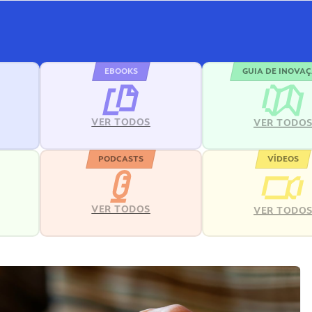
EBOOKS
GUIA DE INOVA
VER TODOS
VER TODO
PODCASTS
VÍDEOS
VER TODOS
VER TODO