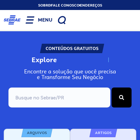
SOBRE
FALE CONOSCO
ENDEREÇOS
MENU
CONTEÚDOS GRATUITOS
Explore
N
o
s
s
o
s
A
Encontre a solução que você precisa
e Transforme Seu Negócio
ARQUIVOS
ARTIGOS