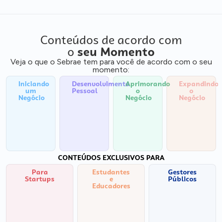
Conteúdos de acordo com
o
seu Momento
Veja o que o Sebrae tem para você de acordo com o seu
momento:
Iniciando
Desenvolvimento
Aprimorando
Expandindo
um
Pessoal
o
o
Negócio
Negócio
Negócio
CONTEÚDOS EXCLUSIVOS PARA
Para
Estudantes
Gestores
Startups
e
Públicos
Educadores