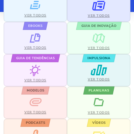
VER TODOS
VER TODOS
EBOOKS
GUIA DE INOVAÇÃO
VER TODOS
VER TODOS
GUIA DE TENDÊNCIAS
IMPULSIONA
VER TODOS
VER TODOS
MODELOS
PLANILHAS
VER TODOS
VER TODOS
PODCASTS
VÍDEOS