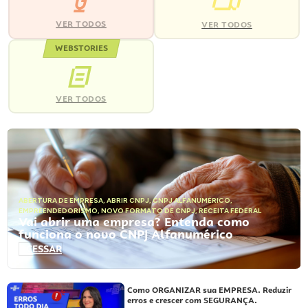
VER TODOS
VER TODOS
WEBSTORIES
VER TODOS
ABERTURA DE EMPRESA
,
ABRIR CNPJ
,
CNPJ ALFANUMÉRICO
,
EMPREENDEDORISMO
,
NOVO FORMATO DE CNPJ
,
RECEITA FEDERAL
Vai abrir uma empresa? Entenda como
funciona o novo CNPJ Alfanumérico
ACESSAR
Como ORGANIZAR sua EMPRESA. Reduzir
erros e crescer com SEGURANÇA.