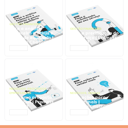
GESTÃO FINANCEIRA
Faça a análise
GESTÃO FINANCEIRA
financeira e atinja o
Faça a precificação do
ponto de equilíbrio |
seu serviço | Prompts
Prompts ChatGPT
ChatGPT
ACESSAR
ACESSAR
NEGÓCIOS
,
PROCESSOS
EMPRESARIAIS
NEGÓCIOS
,
VENDAS
Faça uma proposta
Faça ações para
comercial | Prompts
vender mais |
ChatGPT
Prompts ChatGPT
ACESSAR
ACESSAR