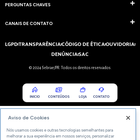
PERGUNTAS CHAVES​
CANAIS DE CONTATO
LGPD
TRANSPARÊNCIA
CÓDIGO DE ÉTICA
OUVIDORIA
DENÚNCIA
SAC
© 2024 Sebrae/PR. Todos os direitos reservados.
INICIO
CONTEÚDOS
LOJA
CONTATO
Aviso de Cookies
Nós usamos cookies e outras tecnologias semelhantes para
melhorar a sua experiência em nossos serviços, personalizar