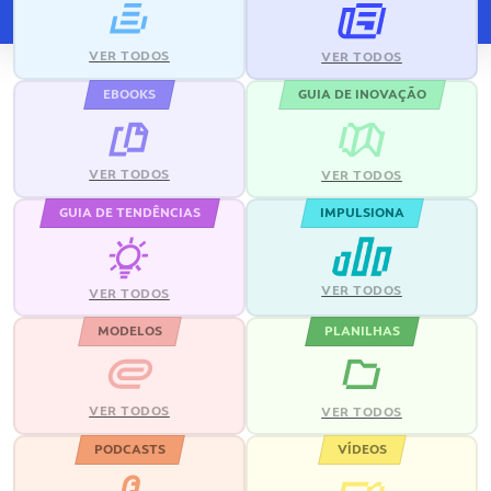
VER TODOS
VER TODOS
EBOOKS
GUIA DE INOVAÇÃO
VER TODOS
VER TODOS
GUIA DE TENDÊNCIAS
IMPULSIONA
VER TODOS
VER TODOS
MODELOS
PLANILHAS
VER TODOS
VER TODOS
PODCASTS
VÍDEOS