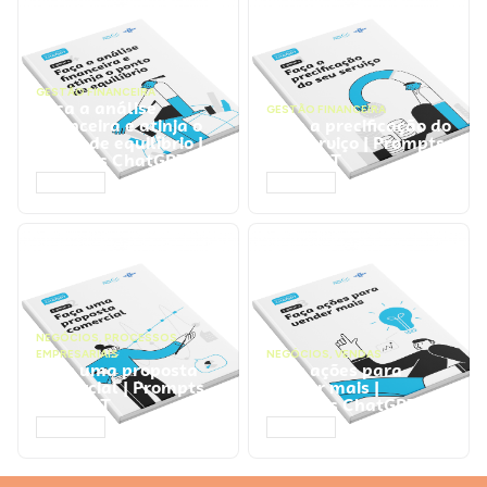
GESTÃO FINANCEIRA
Faça a análise
GESTÃO FINANCEIRA
financeira e atinja o
Faça a precificação do
ponto de equilíbrio |
seu serviço | Prompts
Prompts ChatGPT
ChatGPT
ACESSAR
ACESSAR
NEGÓCIOS
,
PROCESSOS
EMPRESARIAIS
NEGÓCIOS
,
VENDAS
Faça uma proposta
Faça ações para
comercial | Prompts
vender mais |
ChatGPT
Prompts ChatGPT
ACESSAR
ACESSAR