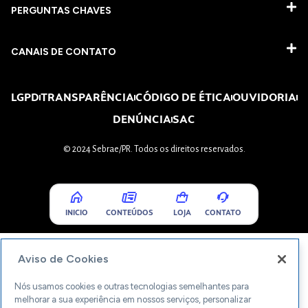
PERGUNTAS CHAVES​
CANAIS DE CONTATO
LGPD
TRANSPARÊNCIA
CÓDIGO DE ÉTICA
OUVIDORIA
DENÚNCIA
SAC
© 2024 Sebrae/PR. Todos os direitos reservados.
INICIO
CONTEÚDOS
LOJA
CONTATO
Aviso de Cookies
Nós usamos cookies e outras tecnologias semelhantes para
melhorar a sua experiência em nossos serviços, personalizar