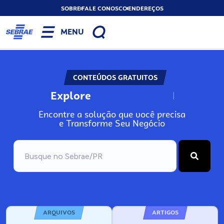
SOBRE
FALE CONOSCO
ENDEREÇOS
MENU
CONTEÚDOS GRATUITOS
Explore
N
o
s
s
o
s
A
Encontre a solução que você precisa
e Transforme Seu Negócio
ARQUIVOS
ARTIGOS