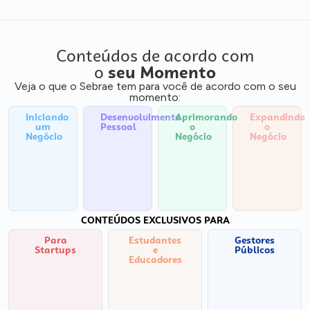
Conteúdos de acordo com
o
seu Momento
Veja o que o Sebrae tem para você de acordo com o seu
momento:
Iniciando
Desenvolvimento
Aprimorando
Expandindo
um
Pessoal
o
o
Negócio
Negócio
Negócio
CONTEÚDOS EXCLUSIVOS PARA
Para
Estudantes
Gestores
Startups
e
Públicos
Educadores