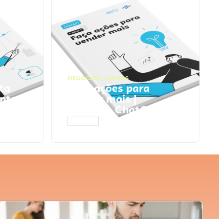
NEGÓCIOS
,
VENDAS
ta
Faça ações para
pts
vender mais |
Prompts ChatGPT
ACESSAR