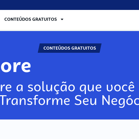
CONTEÚDOS GRATUITOS
CONTEÚDOS GRATUITOS
lore
re a solução que você 
 Transforme Seu Negóc