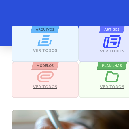
ARQUIVOS
ARTIGOS
VER TODOS
VER TODOS
MODELOS
PLANILHAS
VER TODOS
VER TODOS