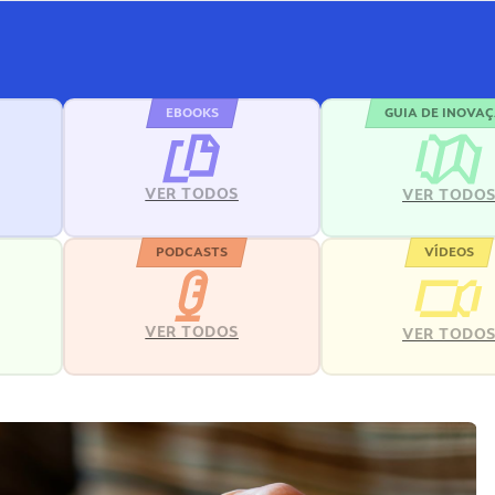
EBOOKS
GUIA DE INOVA
VER TODOS
VER TODO
PODCASTS
VÍDEOS
VER TODOS
VER TODO