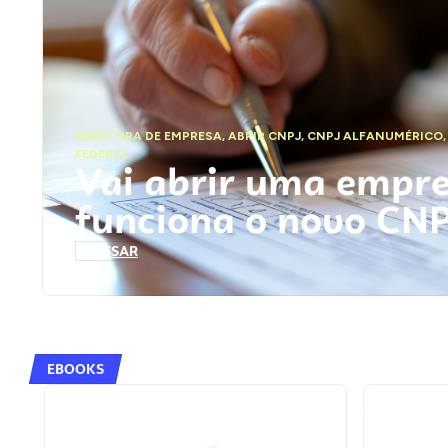
ABERTURA DE EMPRESA
,
ABRIR CNPJ
,
CNPJ ALFANUMÉRICO
FEDERAL
Vai abrir uma empr
funciona o novo CN
ACESSAR
EBOOKS