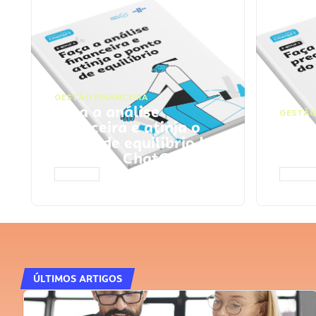
GESTÃO FINANCEIRA
Faça a análise
GESTÃO
financeira e atinja o
Faça
ponto de equilíbrio |
seu 
Prompts ChatGPT
Cha
ACESSAR
ACESS
ÚLTIMOS ARTIGOS