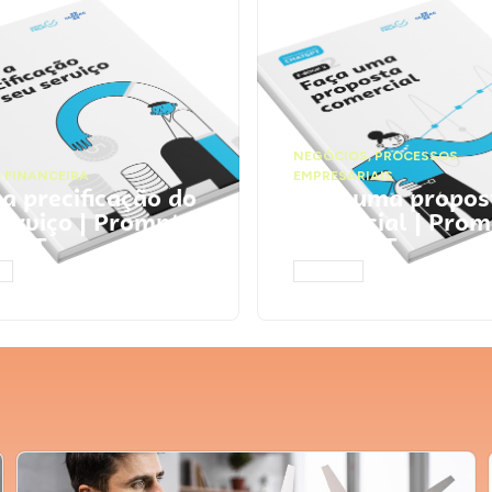
NEGÓCIOS
,
PROCESSOS
 FINANCEIRA
EMPRESARIAIS
 a precificação do
Faça uma propos
serviço | Prompts
comercial | Prom
tGPT
ChatGPT
AR
ACESSAR