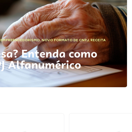
,
EMPREENDEDORISMO
,
NOVO FORMATO DE CNPJ
,
RECEITA
esa? Entenda como
PJ Alfanumérico