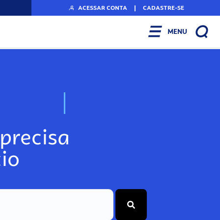
ACESSAR CONTA
|
CADASTRE-SE
MENU
N
o
s
s
o
s
A
r
precisa
io