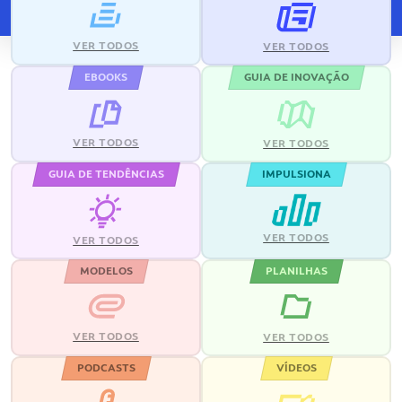
VER TODOS
VER TODOS
EBOOKS
GUIA DE INOVAÇÃO
VER TODOS
VER TODOS
GUIA DE TENDÊNCIAS
IMPULSIONA
VER TODOS
VER TODOS
MODELOS
PLANILHAS
VER TODOS
VER TODOS
PODCASTS
VÍDEOS