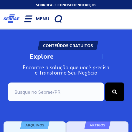
SOBRE
FALE CONOSCO
ENDEREÇOS
MENU
CONTEÚDOS GRATUITOS
Explore
N
o
s
s
o
s
A
Encontre a solução que você precisa
e Transforme Seu Negócio
ARQUIVOS
ARTIGOS