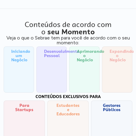
Conteúdos de acordo com
o
seu Momento
Veja o que o Sebrae tem para você de acordo com o seu
momento:
Iniciando
Desenvolvimento
Aprimorando
Expandindo
um
Pessoal
o
o
Negócio
Negócio
Negócio
CONTEÚDOS EXCLUSIVOS PARA
Para
Estudantes
Gestores
Startups
e
Públicos
Educadores