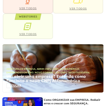
VER TODOS
VER TODOS
WEBSTORIES
VER TODOS
ABERTURA DE EMPRESA
,
ABRIR CNPJ
,
CNPJ ALFANUMÉRICO
,
EMPREENDEDORISMO
,
NOVO FORMATO DE CNPJ
,
RECEITA FEDERAL
Vai abrir uma empresa? Entenda como
funciona o novo CNPJ Alfanumérico
ACESSAR
Como ORGANIZAR sua EMPRESA. Reduzir
erros e crescer com SEGURANÇA.