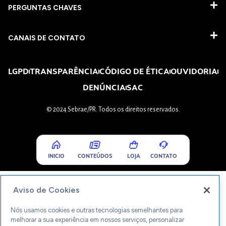
PERGUNTAS CHAVES​
CANAIS DE CONTATO
LGPD
TRANSPARÊNCIA
CÓDIGO DE ÉTICA
OUVIDORIA
DENÚNCIA
SAC
© 2024 Sebrae/PR. Todos os direitos reservados.
INICIO
CONTEÚDOS
LOJA
CONTATO
Aviso de Cookies
Nós usamos cookies e outras tecnologias semelhantes para
melhorar a sua experiência em nossos serviços, personalizar