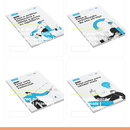
GESTÃO FINANCEIRA
Faça a análise
GESTÃO FINANCEIRA
financeira e atinja o
Faça a precificação do
ponto de equilíbrio |
seu serviço | Prompts
Prompts ChatGPT
ChatGPT
ACESSAR
ACESSAR
NEGÓCIOS
,
PROCESSOS
EMPRESARIAIS
NEGÓCIOS
,
VENDAS
Faça uma proposta
Faça ações para
comercial | Prompts
vender mais |
ChatGPT
Prompts ChatGPT
ACESSAR
ACESSAR