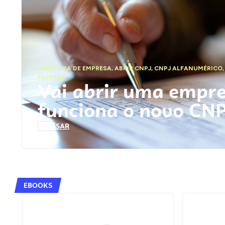
ABERTURA DE EMPRESA
,
ABRIR CNPJ
,
CNPJ ALFANUMÉRICO
FEDERAL
Vai abrir uma empr
funciona o novo CN
ACESSAR
EBOOKS