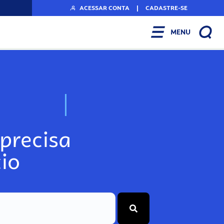
ACESSAR CONTA
|
CADASTRE-SE
MENU
N
o
s
s
o
s
A
r
precisa
io