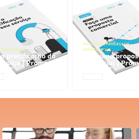
NEGÓCIOS
,
PROCESSOS
 FINANCEIRA
EMPRESARIAIS
 a precificação do
Faça uma propos
serviço | Prompts
comercial | Prom
tGPT
ChatGPT
AR
ACESSAR