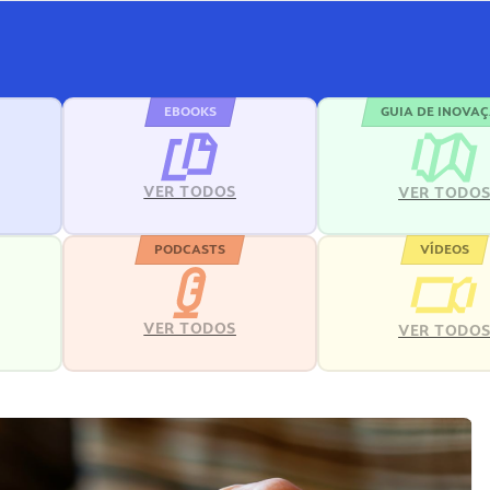
EBOOKS
GUIA DE INOVA
VER TODOS
VER TODO
PODCASTS
VÍDEOS
VER TODOS
VER TODO