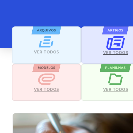
ARQUIVOS
ARTIGOS
VER TODOS
VER TODOS
MODELOS
PLANILHAS
VER TODOS
VER TODOS