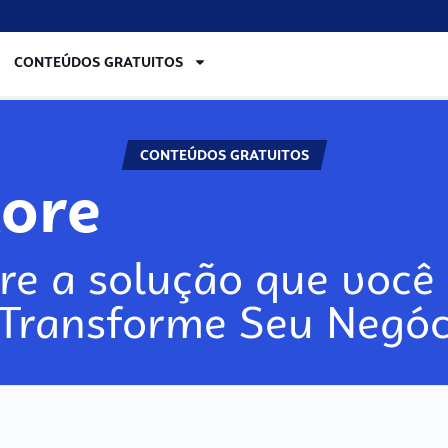
CONTEÚDOS GRATUITOS
CONTEÚDOS GRATUITOS
lore
re a solução que você 
 Transforme Seu Negóc