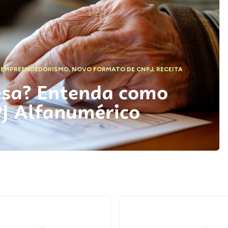
,
EMPREENDEDORISMO
,
NOVO FORMATO DE CNPJ
,
RECEITA
esa? Entenda como
PJ Alfanumérico