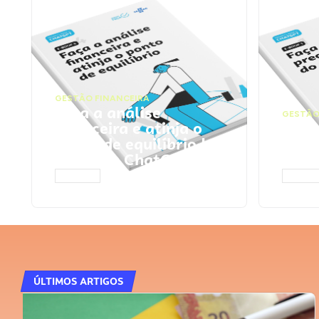
GESTÃO FINANCEIRA
Faça a análise
GESTÃO
financeira e atinja o
Faça
ponto de equilíbrio |
seu 
Prompts ChatGPT
Cha
ACESSAR
ACESS
ÚLTIMOS ARTIGOS