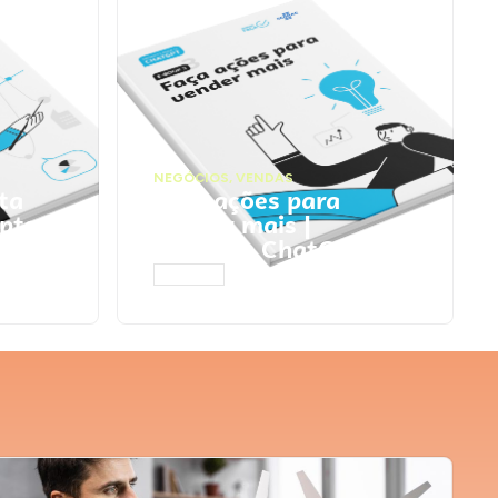
NEGÓCIOS
,
VENDAS
ta
Faça ações para
pts
vender mais |
Prompts ChatGPT
ACESSAR