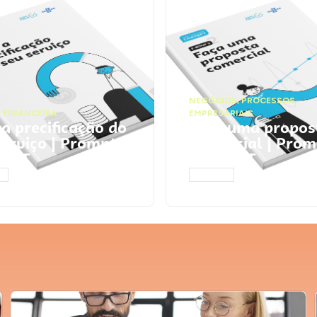
NEGÓCIOS
,
PROCESSOS
 FINANCEIRA
EMPRESARIAIS
 a precificação do
Faça uma propos
serviço | Prompts
comercial | Prom
tGPT
ChatGPT
AR
ACESSAR