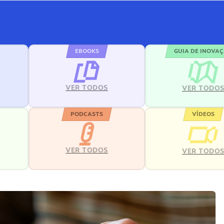
EBOOKS
GUIA DE INOVA
VER TODOS
VER TODO
PODCASTS
VÍDEOS
VER TODOS
VER TODO