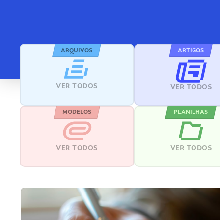
ARQUIVOS
ARTIGOS
VER TODOS
VER TODOS
MODELOS
PLANILHAS
VER TODOS
VER TODOS