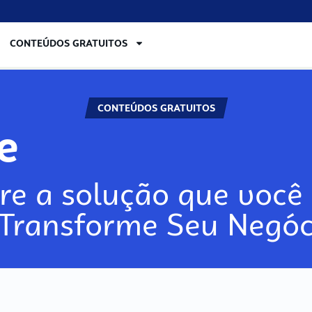
CONTEÚDOS GRATUITOS
CONTEÚDOS GRATUITOS
lore
re a solução que você 
 Transforme Seu Negóc