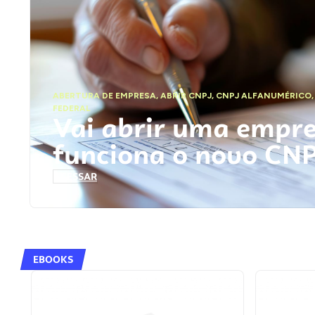
ABERTURA DE EMPRESA
,
ABRIR CNPJ
,
CNPJ ALFANUMÉRICO
FEDERAL
Vai abrir uma empr
funciona o novo CN
ACESSAR
EBOOKS