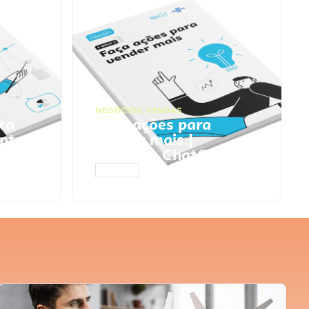
NEGÓCIOS
,
VENDAS
ta
Faça ações para
pts
vender mais |
Prompts ChatGPT
ACESSAR