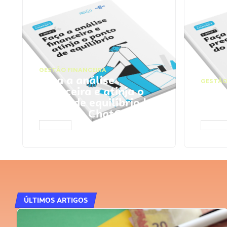
GESTÃO FINANCEIRA
Faça a análise
GESTÃO
financeira e atinja o
Faça
ponto de equilíbrio |
seu 
Prompts ChatGPT
Cha
ACESSAR
ACESS
ÚLTIMOS ARTIGOS