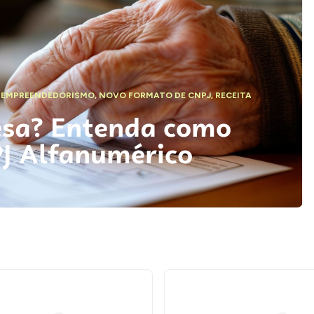
,
EMPREENDEDORISMO
,
NOVO FORMATO DE CNPJ
,
RECEITA
esa? Entenda como
PJ Alfanumérico