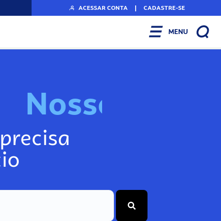
ACESSAR CONTA
|
CADASTRE-SE
MENU
N
o
s
s
o
s
A
r
n
f
precisa
io