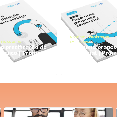
NEGÓCIOS
,
PROCESSOS
 FINANCEIRA
EMPRESARIAIS
 a precificação do
Faça uma propos
serviço | Prompts
comercial | Prom
tGPT
ChatGPT
AR
ACESSAR