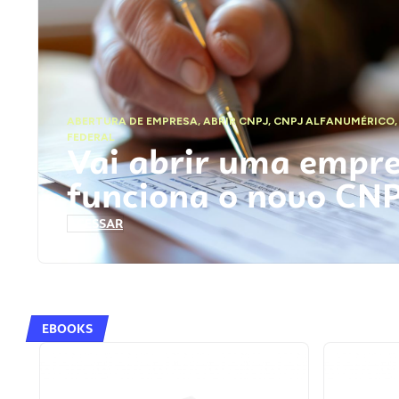
ABERTURA DE EMPRESA
,
ABRIR CNPJ
,
CNPJ ALFANUMÉRICO
FEDERAL
Vai abrir uma empr
funciona o novo CN
ACESSAR
EBOOKS