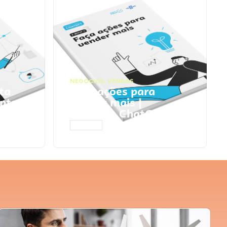
NEGÓCIOS
,
VENDAS
ta
Faça ações para
pts
vender mais |
Prompts ChatGPT
ACESSAR