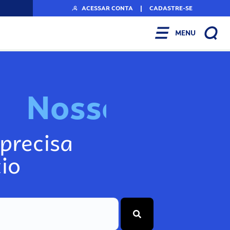
ACESSAR CONTA
|
CADASTRE-SE
MENU
N
o
s
s
o
s
I
n
f
o
g
precisa
io