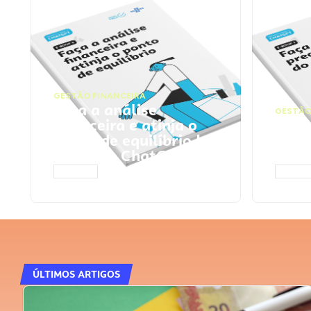
GESTÃO FINANCEIRA
Faça a análise
GESTÃO
financeira e atinja o
Faça
ponto de equilíbrio |
seu 
Prompts ChatGPT
Cha
ACESSAR
ACESS
ÚLTIMOS ARTIGOS