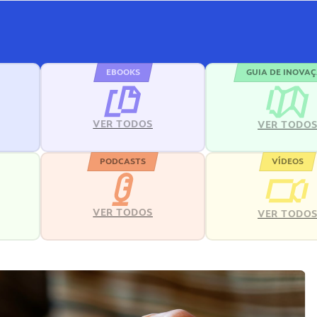
EBOOKS
GUIA DE INOVA
VER TODOS
VER TODO
PODCASTS
VÍDEOS
VER TODOS
VER TODO