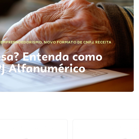
,
EMPREENDEDORISMO
,
NOVO FORMATO DE CNPJ
,
RECEITA
esa? Entenda como
PJ Alfanumérico