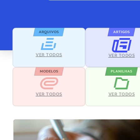
ARQUIVOS
ARTIGOS
VER TODOS
VER TODOS
MODELOS
PLANILHAS
VER TODOS
VER TODOS