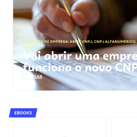
ABERTURA DE EMPRESA
,
ABRIR CNPJ
,
CNPJ ALFANUMÉRICO
FEDERAL
Vai abrir uma empr
funciona o novo CN
ACESSAR
EBOOKS