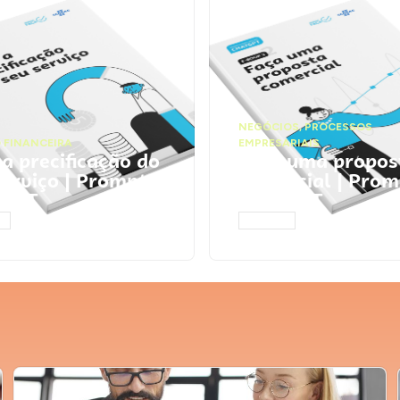
NEGÓCIOS
,
PROCESSOS
 FINANCEIRA
EMPRESARIAIS
 a precificação do
Faça uma propos
serviço | Prompts
comercial | Prom
tGPT
ChatGPT
AR
ACESSAR