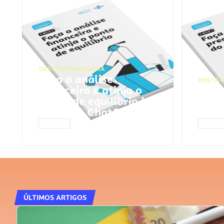
GESTÃO FINANCEIRA
Faça a análise
GESTÃO
financeira e atinja o
Faça
ponto de equilíbrio |
seu 
Prompts ChatGPT
Cha
ACESSAR
ACESS
ÚLTIMOS ARTIGOS