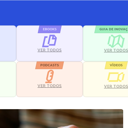
EBOOKS
GUIA DE INOVA
VER TODOS
VER TODO
PODCASTS
VÍDEOS
VER TODOS
VER TODO