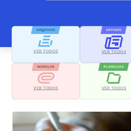
ARQUIVOS
ARTIGOS
VER TODOS
VER TODOS
MODELOS
PLANILHAS
VER TODOS
VER TODOS