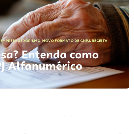
,
EMPREENDEDORISMO
,
NOVO FORMATO DE CNPJ
,
RECEITA
esa? Entenda como
PJ Alfanumérico