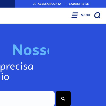
ACESSAR CONTA
|
CADASTRE-SE
MENU
N
o
s
s
o
s
I
n
f
o
g
precisa
io