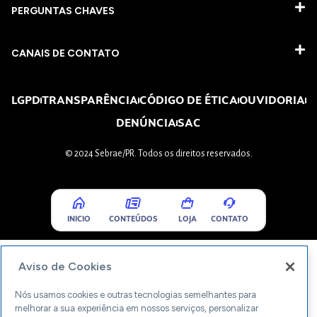
PERGUNTAS CHAVES​
CANAIS DE CONTATO
LGPD
TRANSPARÊNCIA
CÓDIGO DE ÉTICA
OUVIDORIA
DENÚNCIA
SAC
© 2024 Sebrae/PR. Todos os direitos reservados.
INICIO
CONTEÚDOS
LOJA
CONTATO
Aviso de Cookies
Nós usamos cookies e outras tecnologias semelhantes para
melhorar a sua experiência em nossos serviços, personalizar