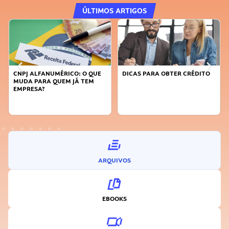
ÚLTIMOS ARTIGOS
NUMÉRICO: O QUE
DICAS PARA OBTER CRÉDITO
FAÇA A DIFERE
 QUEM JÁ TEM
SUSTENTÁVEL,
INOVADOR
ARQUIVOS
EBOOKS