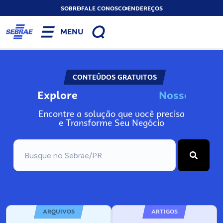
SOBRE
FALE CONOSCO
ENDEREÇOS
MENU
CONTEÚDOS GRATUITOS
Explore
N
o
s
s
o
s
I
n
Encontre a solução que você precisa
e Transforme Seu Negócio
ARQUIVOS
ARTIGOS