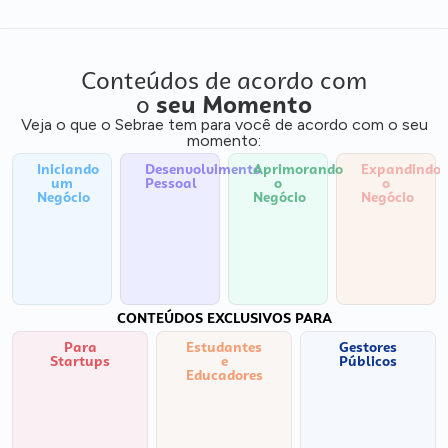
Conteúdos de acordo com
o
seu Momento
Veja o que o Sebrae tem para você de acordo com o seu
momento:
Iniciando
Desenvolvimento
Aprimorando
Expandindo
um
Pessoal
o
o
Negócio
Negócio
Negócio
CONTEÚDOS EXCLUSIVOS PARA
Para
Estudantes
Gestores
Startups
e
Públicos
Educadores