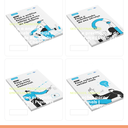
GESTÃO FINANCEIRA
Faça a análise
GESTÃO FINANCEIRA
financeira e atinja o
Faça a precificação do
ponto de equilíbrio |
seu serviço | Prompts
Prompts ChatGPT
ChatGPT
ACESSAR
ACESSAR
NEGÓCIOS
,
PROCESSOS
EMPRESARIAIS
NEGÓCIOS
,
VENDAS
Faça uma proposta
Faça ações para
comercial | Prompts
vender mais |
ChatGPT
Prompts ChatGPT
ACESSAR
ACESSAR