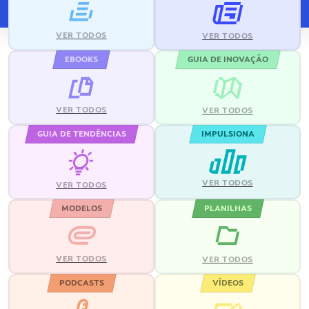
VER TODOS
VER TODOS
EBOOKS
GUIA DE INOVAÇÃO
VER TODOS
VER TODOS
GUIA DE TENDÊNCIAS
IMPULSIONA
VER TODOS
VER TODOS
MODELOS
PLANILHAS
VER TODOS
VER TODOS
PODCASTS
VÍDEOS