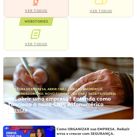
VER TODOS
VER TODOS
WEBSTORIES
VER TODOS
ABERTURA DE EMPRESA
,
ABRIR CNPJ
,
CNPJ ALFANUMÉRICO
,
EMPREENDEDORISMO
,
NOVO FORMATO DE CNPJ
,
RECEITA FEDERAL
Vai abrir uma empresa? Entenda como
funciona o novo CNPJ Alfanumérico
ACESSAR
Como ORGANIZAR sua EMPRESA. Reduzir
erros e crescer com SEGURANÇA.