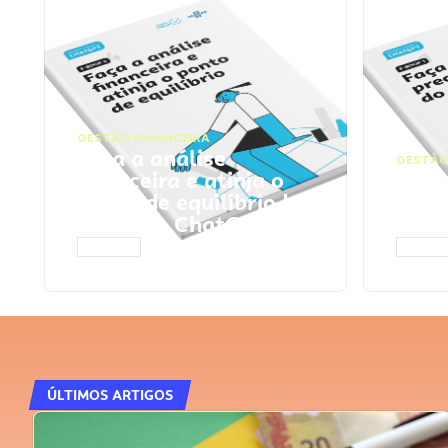
GESTÃO FINANCEIRA
Faça a análise
GESTÃO
financeira e atinja o
Faça
ponto de equilíbrio |
seu 
Prompts ChatGPT
Cha
ACESSAR
ACESS
ÚLTIMOS ARTIGOS