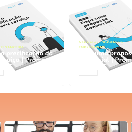
NEGÓCIOS
,
PROCESSOS
 FINANCEIRA
EMPRESARIAIS
 a precificação do
Faça uma propos
serviço | Prompts
comercial | Prom
tGPT
ChatGPT
AR
ACESSAR