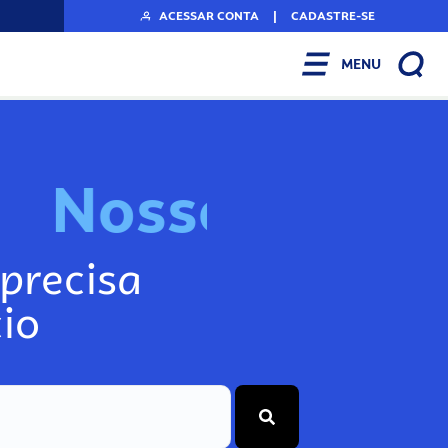
ACESSAR CONTA
|
CADASTRE-SE
MENU
N
o
s
s
o
s
I
n
f
o
g
precisa
io