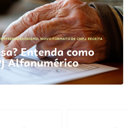
,
EMPREENDEDORISMO
,
NOVO FORMATO DE CNPJ
,
RECEITA
esa? Entenda como
PJ Alfanumérico