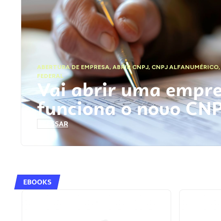
ABERTURA DE EMPRESA
,
ABRIR CNPJ
,
CNPJ ALFANUMÉRICO
FEDERAL
Vai abrir uma empr
funciona o novo CN
ACESSAR
EBOOKS