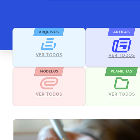
ARQUIVOS
ARTIGOS
VER TODOS
VER TODOS
MODELOS
PLANILHAS
VER TODOS
VER TODOS