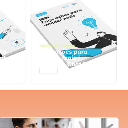
NEGÓCIOS
,
VENDAS
ta
Faça ações para
pts
vender mais |
Prompts ChatGPT
ACESSAR