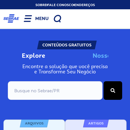
SOBRE
FALE CONOSCO
ENDEREÇOS
MENU
CONTEÚDOS GRATUITOS
Explore
I
n
N
s
o
s
o
s
o
s
s
s
Encontre a solução que você precisa
e Transforme Seu Negócio
ARQUIVOS
ARTIGOS