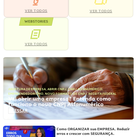
VER TODOS
VER TODOS
WEBSTORIES
VER TODOS
ABERTURA DE EMPRESA
,
ABRIR CNPJ
,
CNPJ ALFANUMÉRICO
,
EMPREENDEDORISMO
,
NOVO FORMATO DE CNPJ
,
RECEITA FEDERAL
Vai abrir uma empresa? Entenda como
funciona o novo CNPJ Alfanumérico
ACESSAR
Como ORGANIZAR sua EMPRESA. Reduzir
erros e crescer com SEGURANÇA.