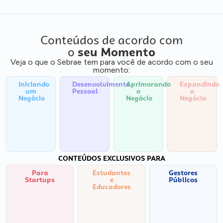
Conteúdos de acordo com
o
seu Momento
Veja o que o Sebrae tem para você de acordo com o seu
momento:
Iniciando
Desenvolvimento
Aprimorando
Expandindo
um
Pessoal
o
o
Negócio
Negócio
Negócio
CONTEÚDOS EXCLUSIVOS PARA
Para
Estudantes
Gestores
Startups
e
Públicos
Educadores