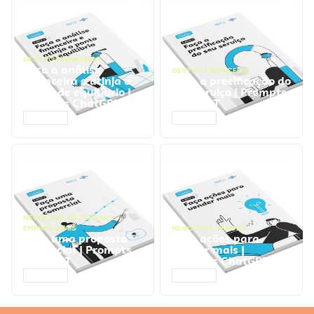
GESTÃO FINANCEIRA
Faça a análise
GESTÃO FINANCEIRA
financeira e atinja o
Faça a precificação do
ponto de equilíbrio |
seu serviço | Prompts
Prompts ChatGPT
ChatGPT
ACESSAR
ACESSAR
NEGÓCIOS
,
PROCESSOS
EMPRESARIAIS
NEGÓCIOS
,
VENDAS
Faça uma proposta
Faça ações para
comercial | Prompts
vender mais |
ChatGPT
Prompts ChatGPT
ACESSAR
ACESSAR