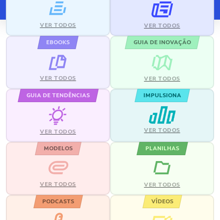
VER TODOS
VER TODOS
EBOOKS
GUIA DE INOVAÇÃO
VER TODOS
VER TODOS
GUIA DE TENDÊNCIAS
IMPULSIONA
VER TODOS
VER TODOS
MODELOS
PLANILHAS
VER TODOS
VER TODOS
PODCASTS
VÍDEOS