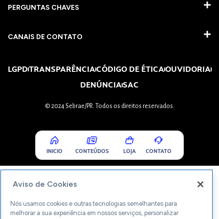
PERGUNTAS CHAVES​
CANAIS DE CONTATO
LGPD
TRANSPARÊNCIA
CÓDIGO DE ÉTICA
OUVIDORIA
DENÚNCIA
SAC
© 2024 Sebrae/PR. Todos os direitos reservados.
INICIO
CONTEÚDOS
LOJA
CONTATO
Aviso de Cookies
Nós usamos cookies e outras tecnologias semelhantes para
melhorar a sua experiência em nossos serviços, personalizar