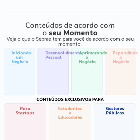
Conteúdos de acordo com
o
seu Momento
Veja o que o Sebrae tem para você de acordo com o seu
momento:
Iniciando
Desenvolvimento
Aprimorando
Expandindo
um
Pessoal
o
o
Negócio
Negócio
Negócio
CONTEÚDOS EXCLUSIVOS PARA
Para
Estudantes
Gestores
Startups
e
Públicos
Educadores