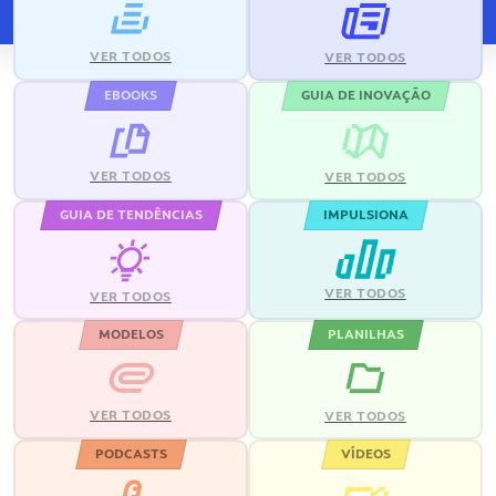
VER TODOS
VER TODOS
EBOOKS
GUIA DE INOVAÇÃO
VER TODOS
VER TODOS
GUIA DE TENDÊNCIAS
IMPULSIONA
VER TODOS
VER TODOS
MODELOS
PLANILHAS
VER TODOS
VER TODOS
PODCASTS
VÍDEOS