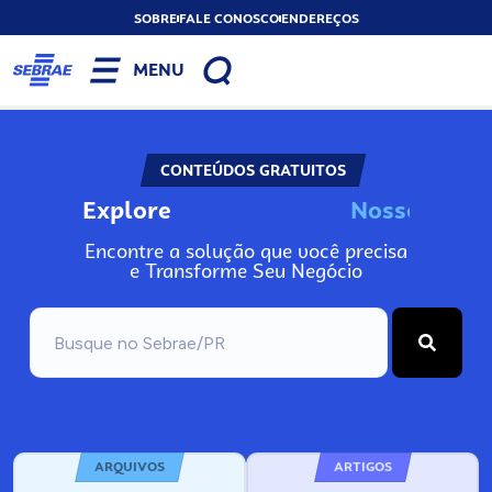
SOBRE
FALE CONOSCO
ENDEREÇOS
MENU
CONTEÚDOS GRATUITOS
Explore
N
o
s
s
o
s
A
Encontre a solução que você precisa
e Transforme Seu Negócio
ARQUIVOS
ARTIGOS