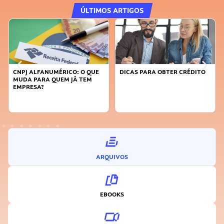
ÚLTIMOS ARTIGOS
QUE
DICAS PARA OBTER CRÉDITO
FAÇA A DIFERENÇA: SEJA
M
SUSTENTÁVEL, SEJA
INOVADOR
ARQUIVOS
EBOOKS