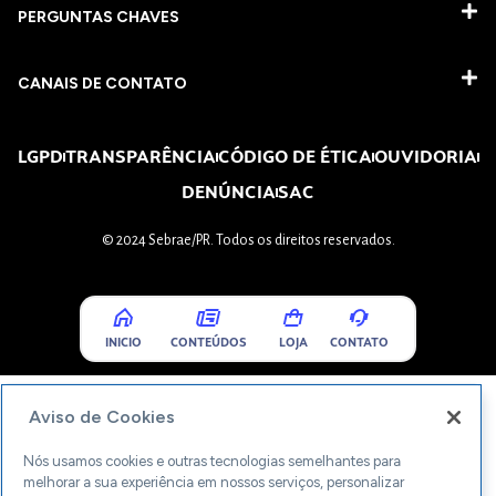
PERGUNTAS CHAVES​
CANAIS DE CONTATO
LGPD
TRANSPARÊNCIA
CÓDIGO DE ÉTICA
OUVIDORIA
DENÚNCIA
SAC
© 2024 Sebrae/PR. Todos os direitos reservados.
INICIO
CONTEÚDOS
LOJA
CONTATO
Aviso de Cookies
Nós usamos cookies e outras tecnologias semelhantes para
melhorar a sua experiência em nossos serviços, personalizar