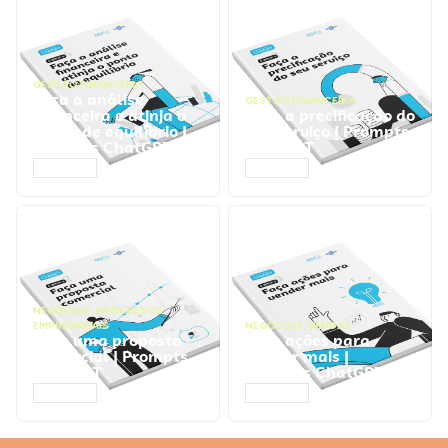
GESTÃO FINANCEIRA
Faça a análise
GESTÃO FINANCEIRA
financeira e atinja o
Faça a precificação do
ponto de equilíbrio |
seu serviço | Prompts
Prompts ChatGPT
ChatGPT
ACESSAR
ACESSAR
NEGÓCIOS
,
PROCESSOS
EMPRESARIAIS
NEGÓCIOS
,
VENDAS
Faça uma proposta
Faça ações para
comercial | Prompts
vender mais |
ChatGPT
Prompts ChatGPT
ACESSAR
ACESSAR