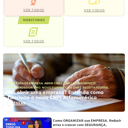
VER TODOS
VER TODOS
WEBSTORIES
VER TODOS
ABERTURA DE EMPRESA
,
ABRIR CNPJ
,
CNPJ ALFANUMÉRICO
,
EMPREENDEDORISMO
,
NOVO FORMATO DE CNPJ
,
RECEITA FEDERAL
Vai abrir uma empresa? Entenda como
funciona o novo CNPJ Alfanumérico
ACESSAR
Como ORGANIZAR sua EMPRESA. Reduzir
erros e crescer com SEGURANÇA.