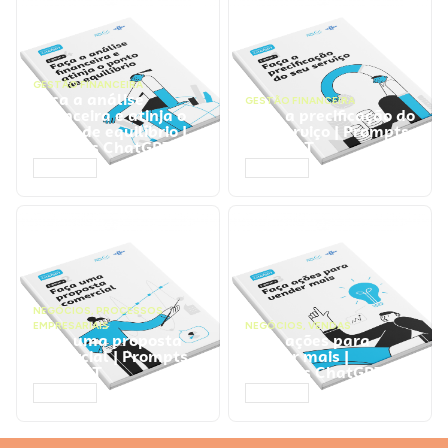
GESTÃO FINANCEIRA
Faça a análise
GESTÃO FINANCEIRA
financeira e atinja o
Faça a precificação do
ponto de equilíbrio |
seu serviço | Prompts
Prompts ChatGPT
ChatGPT
ACESSAR
ACESSAR
NEGÓCIOS
,
PROCESSOS
EMPRESARIAIS
NEGÓCIOS
,
VENDAS
Faça uma proposta
Faça ações para
comercial | Prompts
vender mais |
ChatGPT
Prompts ChatGPT
ACESSAR
ACESSAR