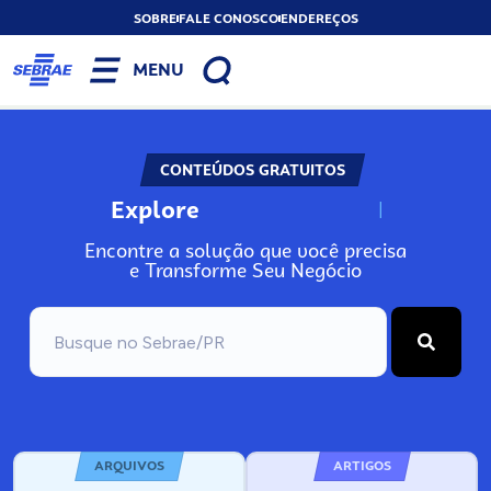
SOBRE
FALE CONOSCO
ENDEREÇOS
MENU
CONTEÚDOS GRATUITOS
Explore
N
o
s
s
o
s
A
Encontre a solução que você precisa
e Transforme Seu Negócio
ARQUIVOS
ARTIGOS