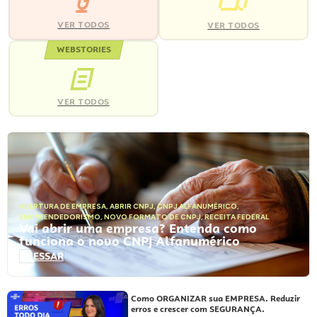
VER TODOS
VER TODOS
WEBSTORIES
VER TODOS
ABERTURA DE EMPRESA
,
ABRIR CNPJ
,
CNPJ ALFANUMÉRICO
,
EMPREENDEDORISMO
,
NOVO FORMATO DE CNPJ
,
RECEITA FEDERAL
Vai abrir uma empresa? Entenda como
funciona o novo CNPJ Alfanumérico
ACESSAR
Como ORGANIZAR sua EMPRESA. Reduzir
erros e crescer com SEGURANÇA.