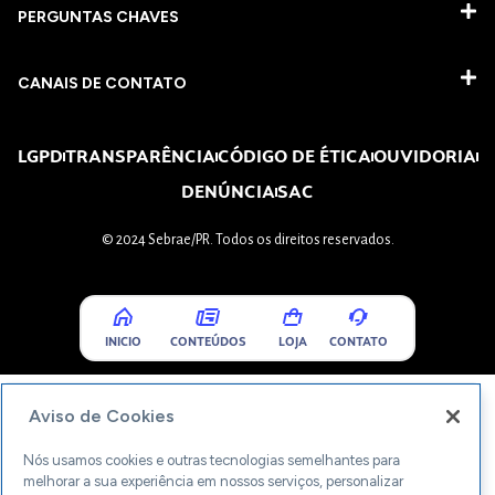
PERGUNTAS CHAVES​
CANAIS DE CONTATO
LGPD
TRANSPARÊNCIA
CÓDIGO DE ÉTICA
OUVIDORIA
DENÚNCIA
SAC
© 2024 Sebrae/PR. Todos os direitos reservados.
INICIO
CONTEÚDOS
LOJA
CONTATO
Aviso de Cookies
Nós usamos cookies e outras tecnologias semelhantes para
melhorar a sua experiência em nossos serviços, personalizar