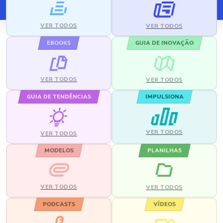
VER TODOS
VER TODOS
EBOOKS
GUIA DE INOVAÇÃO
VER TODOS
VER TODOS
GUIA DE TENDÊNCIAS
IMPULSIONA
VER TODOS
VER TODOS
MODELOS
PLANILHAS
VER TODOS
VER TODOS
PODCASTS
VÍDEOS