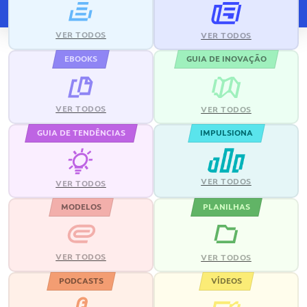
VER TODOS
VER TODOS
EBOOKS
GUIA DE INOVAÇÃO
VER TODOS
VER TODOS
GUIA DE TENDÊNCIAS
IMPULSIONA
VER TODOS
VER TODOS
MODELOS
PLANILHAS
VER TODOS
VER TODOS
PODCASTS
VÍDEOS