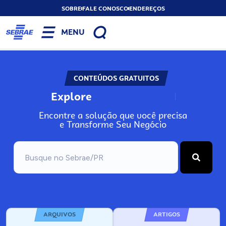
SOBRE
FALE CONOSCO
ENDEREÇOS
MENU
CONTEÚDOS GRATUITOS
Explore
N
o
s
s
o
s
A
Encontre a solução que você precisa
e Transforme Seu Negócio
ARQUIVOS
ARTIGOS