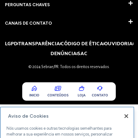
PERGUNTAS CHAVES​
CANAIS DE CONTATO
LGPD
TRANSPARÊNCIA
CÓDIGO DE ÉTICA
OUVIDORIA
DENÚNCIA
SAC
© 2024 Sebrae/PR. Todos os direitos reservados.
INICIO
CONTEÚDOS
LOJA
CONTATO
Aviso de Cookies
Nós usamos cookies e outras tecnologias semelhantes para
melhorar a sua experiência em nossos serviços, personalizar