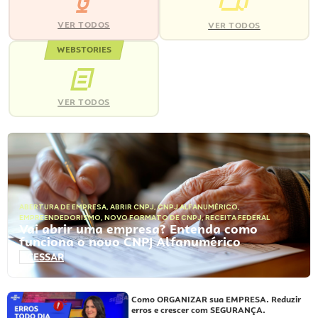
VER TODOS
VER TODOS
WEBSTORIES
VER TODOS
ABERTURA DE EMPRESA
,
ABRIR CNPJ
,
CNPJ ALFANUMÉRICO
,
EMPREENDEDORISMO
,
NOVO FORMATO DE CNPJ
,
RECEITA FEDERAL
Vai abrir uma empresa? Entenda como
funciona o novo CNPJ Alfanumérico
ACESSAR
Como ORGANIZAR sua EMPRESA. Reduzir
erros e crescer com SEGURANÇA.