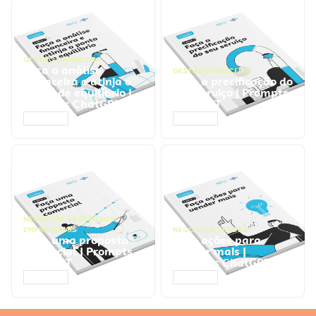
GESTÃO FINANCEIRA
Faça a análise
GESTÃO FINANCEIRA
financeira e atinja o
Faça a precificação do
ponto de equilíbrio |
seu serviço | Prompts
Prompts ChatGPT
ChatGPT
ACESSAR
ACESSAR
NEGÓCIOS
,
PROCESSOS
EMPRESARIAIS
NEGÓCIOS
,
VENDAS
Faça uma proposta
Faça ações para
comercial | Prompts
vender mais |
ChatGPT
Prompts ChatGPT
ACESSAR
ACESSAR