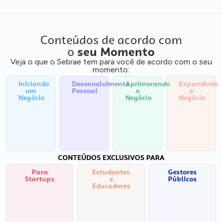
Conteúdos de acordo com
o
seu Momento
Veja o que o Sebrae tem para você de acordo com o seu
momento:
Iniciando
Desenvolvimento
Aprimorando
Expandindo
um
Pessoal
o
o
Negócio
Negócio
Negócio
CONTEÚDOS EXCLUSIVOS PARA
Para
Estudantes
Gestores
Startups
e
Públicos
Educadores