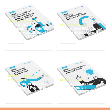
GESTÃO FINANCEIRA
Faça a análise
GESTÃO FINANCEIRA
financeira e atinja o
Faça a precificação do
ponto de equilíbrio |
seu serviço | Prompts
Prompts ChatGPT
ChatGPT
ACESSAR
ACESSAR
NEGÓCIOS
,
PROCESSOS
EMPRESARIAIS
NEGÓCIOS
,
VENDAS
Faça uma proposta
Faça ações para
comercial | Prompts
vender mais |
ChatGPT
Prompts ChatGPT
ACESSAR
ACESSAR