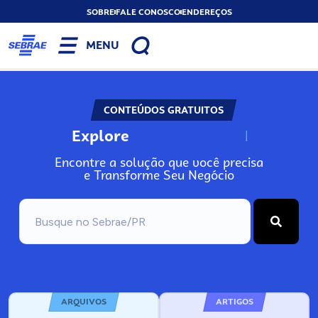
SOBRE
FALE CONOSCO
ENDEREÇOS
MENU
CONTEÚDOS GRATUITOS
Explore
N
o
s
s
o
s
A
Encontre a solução que você precisa
e Transforme Seu Negócio
ARQUIVOS
ARTIGOS