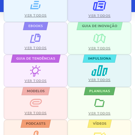
VER TODOS
VER TODOS
EBOOKS
GUIA DE INOVAÇÃO
VER TODOS
VER TODOS
GUIA DE TENDÊNCIAS
IMPULSIONA
VER TODOS
VER TODOS
MODELOS
PLANILHAS
VER TODOS
VER TODOS
PODCASTS
VÍDEOS