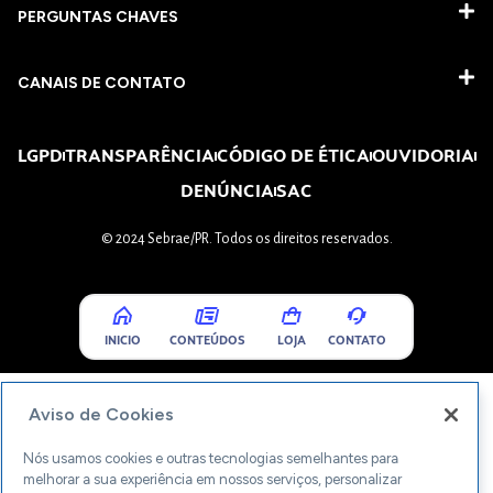
PERGUNTAS CHAVES​
CANAIS DE CONTATO
LGPD
TRANSPARÊNCIA
CÓDIGO DE ÉTICA
OUVIDORIA
DENÚNCIA
SAC
© 2024 Sebrae/PR. Todos os direitos reservados.
INICIO
CONTEÚDOS
LOJA
CONTATO
Aviso de Cookies
Nós usamos cookies e outras tecnologias semelhantes para
melhorar a sua experiência em nossos serviços, personalizar