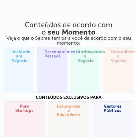
Conteúdos de acordo com
o
seu Momento
Veja o que o Sebrae tem para você de acordo com o seu
momento:
Iniciando
Desenvolvimento
Aprimorando
Expandindo
um
Pessoal
o
o
Negócio
Negócio
Negócio
CONTEÚDOS EXCLUSIVOS PARA
Para
Estudantes
Gestores
Startups
e
Públicos
Educadores