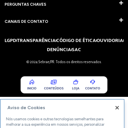
PERGUNTAS CHAVES​
CANAIS DE CONTATO
LGPD
TRANSPARÊNCIA
CÓDIGO DE ÉTICA
OUVIDORIA
DENÚNCIA
SAC
© 2024 Sebrae/PR. Todos os direitos reservados.
INICIO
CONTEÚDOS
LOJA
CONTATO
Aviso de Cookies
Nós usamos cookies e outras tecnologias semelhantes para
melhorar a sua experiência em nossos serviços, personalizar