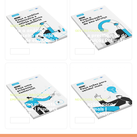
GESTÃO FINANCEIRA
Faça a análise
GESTÃO FINANCEIRA
financeira e atinja o
Faça a precificação do
ponto de equilíbrio |
seu serviço | Prompts
Prompts ChatGPT
ChatGPT
ACESSAR
ACESSAR
NEGÓCIOS
,
PROCESSOS
EMPRESARIAIS
NEGÓCIOS
,
VENDAS
Faça uma proposta
Faça ações para
comercial | Prompts
vender mais |
ChatGPT
Prompts ChatGPT
ACESSAR
ACESSAR