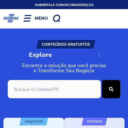
SOBRE
FALE CONOSCO
ENDEREÇOS
MENU
CONTEÚDOS GRATUITOS
Explore
N
o
s
s
o
s
A
Encontre a solução que você precisa
e Transforme Seu Negócio
ARQUIVOS
ARTIGOS