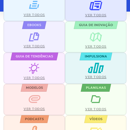
VER TODOS
VER TODOS
EBOOKS
GUIA DE INOVAÇÃO
VER TODOS
VER TODOS
GUIA DE TENDÊNCIAS
IMPULSIONA
VER TODOS
VER TODOS
MODELOS
PLANILHAS
VER TODOS
VER TODOS
PODCASTS
VÍDEOS