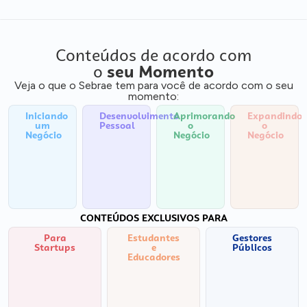
Conteúdos de acordo com
o
seu Momento
Veja o que o Sebrae tem para você de acordo com o seu
momento:
Iniciando
Desenvolvimento
Aprimorando
Expandindo
um
Pessoal
o
o
Negócio
Negócio
Negócio
CONTEÚDOS EXCLUSIVOS PARA
Para
Estudantes
Gestores
Startups
e
Públicos
Educadores