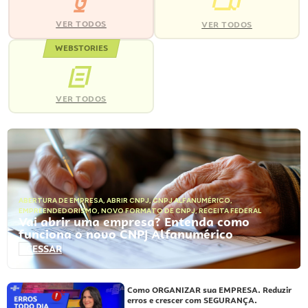
VER TODOS
VER TODOS
WEBSTORIES
VER TODOS
ABERTURA DE EMPRESA
,
ABRIR CNPJ
,
CNPJ ALFANUMÉRICO
,
EMPREENDEDORISMO
,
NOVO FORMATO DE CNPJ
,
RECEITA FEDERAL
Vai abrir uma empresa? Entenda como
funciona o novo CNPJ Alfanumérico
ACESSAR
Como ORGANIZAR sua EMPRESA. Reduzir
erros e crescer com SEGURANÇA.