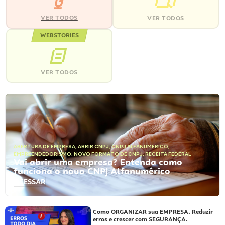
VER TODOS
VER TODOS
WEBSTORIES
VER TODOS
ABERTURA DE EMPRESA
,
ABRIR CNPJ
,
CNPJ ALFANUMÉRICO
,
EMPREENDEDORISMO
,
NOVO FORMATO DE CNPJ
,
RECEITA FEDERAL
Vai abrir uma empresa? Entenda como
funciona o novo CNPJ Alfanumérico
ACESSAR
Como ORGANIZAR sua EMPRESA. Reduzir
erros e crescer com SEGURANÇA.