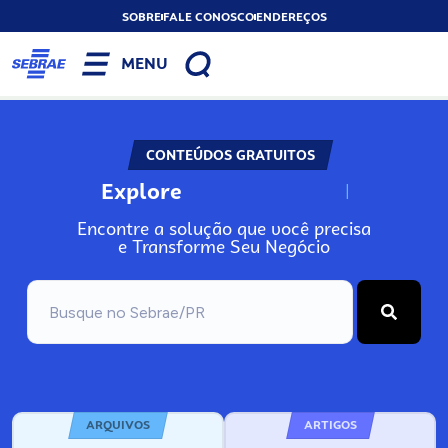
SOBRE
FALE CONOSCO
ENDEREÇOS
MENU
CONTEÚDOS GRATUITOS
Explore
N
o
s
s
o
s
A
Encontre a solução que você precisa
e Transforme Seu Negócio
ARQUIVOS
ARTIGOS