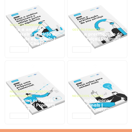
GESTÃO FINANCEIRA
Faça a análise
GESTÃO FINANCEIRA
financeira e atinja o
Faça a precificação do
ponto de equilíbrio |
seu serviço | Prompts
Prompts ChatGPT
ChatGPT
ACESSAR
ACESSAR
NEGÓCIOS
,
PROCESSOS
EMPRESARIAIS
NEGÓCIOS
,
VENDAS
Faça uma proposta
Faça ações para
comercial | Prompts
vender mais |
ChatGPT
Prompts ChatGPT
ACESSAR
ACESSAR