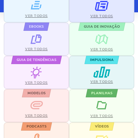
VER TODOS
VER TODOS
EBOOKS
GUIA DE INOVAÇÃO
VER TODOS
VER TODOS
GUIA DE TENDÊNCIAS
IMPULSIONA
VER TODOS
VER TODOS
MODELOS
PLANILHAS
VER TODOS
VER TODOS
PODCASTS
VÍDEOS