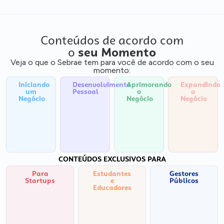
Conteúdos de acordo com
o
seu Momento
Veja o que o Sebrae tem para você de acordo com o seu
momento:
Iniciando
Desenvolvimento
Aprimorando
Expandindo
um
Pessoal
o
o
Negócio
Negócio
Negócio
CONTEÚDOS EXCLUSIVOS PARA
Para
Estudantes
Gestores
Startups
e
Públicos
Educadores