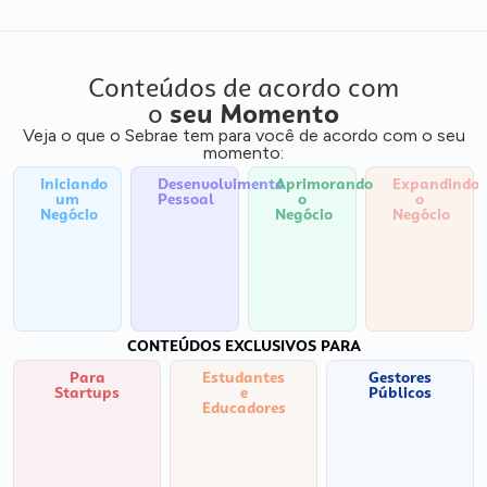
Conteúdos de acordo com
o
seu Momento
Veja o que o Sebrae tem para você de acordo com o seu
momento:
Iniciando
Desenvolvimento
Aprimorando
Expandindo
um
Pessoal
o
o
Negócio
Negócio
Negócio
CONTEÚDOS EXCLUSIVOS PARA
Para
Estudantes
Gestores
Startups
e
Públicos
Educadores