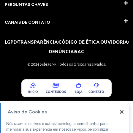
PERGUNTAS CHAVES​
CANAIS DE CONTATO
LGPD
TRANSPARÊNCIA
CÓDIGO DE ÉTICA
OUVIDORIA
DENÚNCIA
SAC
© 2024 Sebrae/PR. Todos os direitos reservados.
INICIO
CONTEÚDOS
LOJA
CONTATO
Aviso de Cookies
Nós usamos cookies e outras tecnologias semelhantes para
melhorar a sua experiência em nossos serviços, personalizar