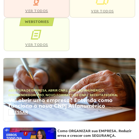
VER TODOS
VER TODOS
WEBSTORIES
VER TODOS
ABERTURA DE EMPRESA
,
ABRIR CNPJ
,
CNPJ ALFANUMÉRICO
,
EMPREENDEDORISMO
,
NOVO FORMATO DE CNPJ
,
RECEITA FEDERAL
Vai abrir uma empresa? Entenda como
funciona o novo CNPJ Alfanumérico
ACESSAR
Como ORGANIZAR sua EMPRESA. Reduzir
erros e crescer com SEGURANÇA.