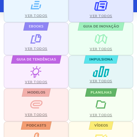
VER TODOS
VER TODOS
EBOOKS
GUIA DE INOVAÇÃO
VER TODOS
VER TODOS
GUIA DE TENDÊNCIAS
IMPULSIONA
VER TODOS
VER TODOS
MODELOS
PLANILHAS
VER TODOS
VER TODOS
PODCASTS
VÍDEOS