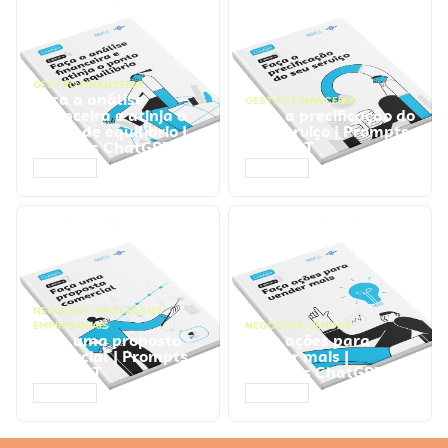
GESTÃO FINANCEIRA
Faça a análise
GESTÃO FINANCEIRA
financeira e atinja o
Faça a precificação do
ponto de equilíbrio |
seu serviço | Prompts
Prompts ChatGPT
ChatGPT
ACESSAR
ACESSAR
NEGÓCIOS
,
PROCESSOS
EMPRESARIAIS
NEGÓCIOS
,
VENDAS
Faça uma proposta
Faça ações para
comercial | Prompts
vender mais |
ChatGPT
Prompts ChatGPT
ACESSAR
ACESSAR