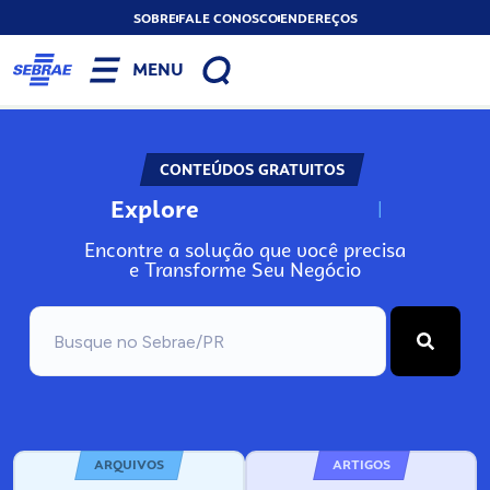
SOBRE
FALE CONOSCO
ENDEREÇOS
MENU
CONTEÚDOS GRATUITOS
Explore
N
o
s
s
o
s
A
Encontre a solução que você precisa
e Transforme Seu Negócio
ARQUIVOS
ARTIGOS