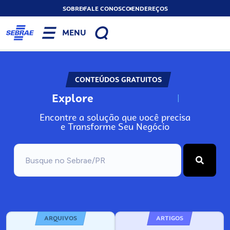
SOBRE
FALE CONOSCO
ENDEREÇOS
MENU
CONTEÚDOS GRATUITOS
Explore
N
o
s
s
o
s
A
r
Encontre a solução que você precisa
e Transforme Seu Negócio
ARQUIVOS
ARTIGOS