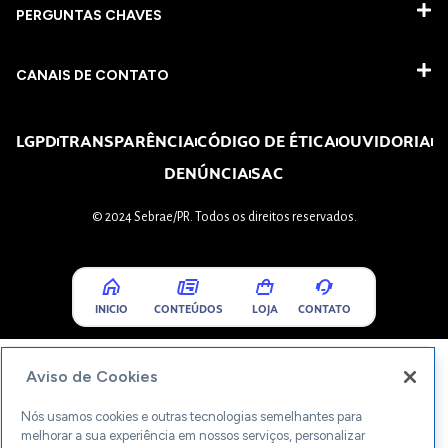
PERGUNTAS CHAVES​
CANAIS DE CONTATO
LGPD
TRANSPARÊNCIA
CÓDIGO DE ÉTICA
OUVIDORIA
DENÚNCIA
SAC
© 2024 Sebrae/PR. Todos os direitos reservados.
INICIO
CONTEÚDOS
LOJA
CONTATO
Aviso de Cookies
Nós usamos cookies e outras tecnologias semelhantes para
melhorar a sua experiência em nossos serviços, personalizar