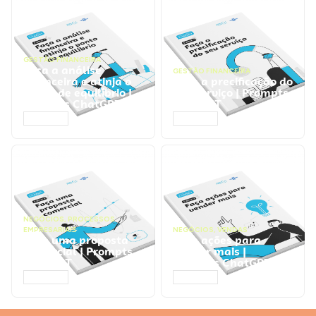
GESTÃO FINANCEIRA
Faça a análise
GESTÃO FINANCEIRA
financeira e atinja o
Faça a precificação do
ponto de equilíbrio |
seu serviço | Prompts
Prompts ChatGPT
ChatGPT
ACESSAR
ACESSAR
NEGÓCIOS
,
PROCESSOS
EMPRESARIAIS
NEGÓCIOS
,
VENDAS
Faça uma proposta
Faça ações para
comercial | Prompts
vender mais |
ChatGPT
Prompts ChatGPT
ACESSAR
ACESSAR