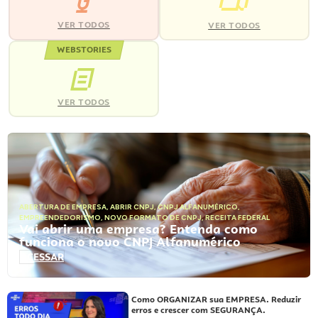
VER TODOS
VER TODOS
WEBSTORIES
VER TODOS
ABERTURA DE EMPRESA
,
ABRIR CNPJ
,
CNPJ ALFANUMÉRICO
,
EMPREENDEDORISMO
,
NOVO FORMATO DE CNPJ
,
RECEITA FEDERAL
Vai abrir uma empresa? Entenda como
funciona o novo CNPJ Alfanumérico
ACESSAR
Como ORGANIZAR sua EMPRESA. Reduzir
erros e crescer com SEGURANÇA.