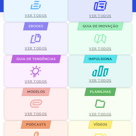
VER TODOS
VER TODOS
EBOOKS
GUIA DE INOVAÇÃO
VER TODOS
VER TODOS
GUIA DE TENDÊNCIAS
IMPULSIONA
VER TODOS
VER TODOS
MODELOS
PLANILHAS
VER TODOS
VER TODOS
PODCASTS
VÍDEOS