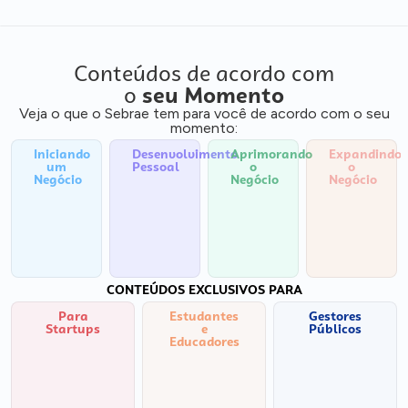
Conteúdos de acordo com
o
seu Momento
Veja o que o Sebrae tem para você de acordo com o seu
momento:
Iniciando
Desenvolvimento
Aprimorando
Expandindo
um
Pessoal
o
o
Negócio
Negócio
Negócio
CONTEÚDOS EXCLUSIVOS PARA
Para
Estudantes
Gestores
Startups
e
Públicos
Educadores