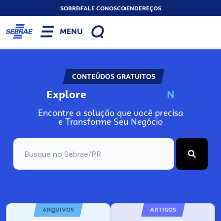
SOBRE
FALE CONOSCO
ENDEREÇOS
MENU
CONTEÚDOS GRATUITOS
Explore
N
o
s
s
o
s
P
o
Encontre a solução que você precisa
e Transforme Seu Negócio
ARQUIVOS
ARTIGOS