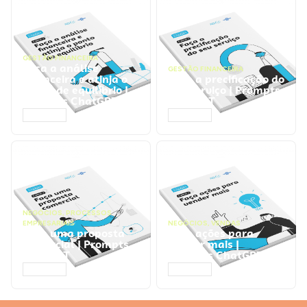
GESTÃO FINANCEIRA
Faça a análise
GESTÃO FINANCEIRA
financeira e atinja o
Faça a precificação do
ponto de equilíbrio |
seu serviço | Prompts
Prompts ChatGPT
ChatGPT
ACESSAR
ACESSAR
NEGÓCIOS
,
PROCESSOS
EMPRESARIAIS
NEGÓCIOS
,
VENDAS
Faça uma proposta
Faça ações para
comercial | Prompts
vender mais |
ChatGPT
Prompts ChatGPT
ACESSAR
ACESSAR