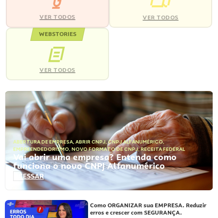
VER TODOS
VER TODOS
WEBSTORIES
VER TODOS
ABERTURA DE EMPRESA
,
ABRIR CNPJ
,
CNPJ ALFANUMÉRICO
,
EMPREENDEDORISMO
,
NOVO FORMATO DE CNPJ
,
RECEITA FEDERAL
Vai abrir uma empresa? Entenda como
funciona o novo CNPJ Alfanumérico
ACESSAR
Como ORGANIZAR sua EMPRESA. Reduzir
erros e crescer com SEGURANÇA.