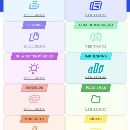
VER TODOS
VER TODOS
EBOOKS
GUIA DE INOVAÇÃO
VER TODOS
VER TODOS
GUIA DE TENDÊNCIAS
IMPULSIONA
VER TODOS
VER TODOS
MODELOS
PLANILHAS
VER TODOS
VER TODOS
PODCASTS
VÍDEOS