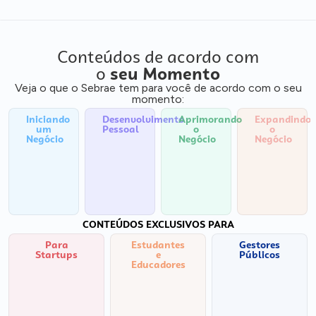
Conteúdos de acordo com
o
seu Momento
Veja o que o Sebrae tem para você de acordo com o seu
momento:
Iniciando
Desenvolvimento
Aprimorando
Expandindo
um
Pessoal
o
o
Negócio
Negócio
Negócio
CONTEÚDOS EXCLUSIVOS PARA
Para
Estudantes
Gestores
Startups
e
Públicos
Educadores