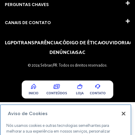
PERGUNTAS CHAVES​
CANAIS DE CONTATO
LGPD
TRANSPARÊNCIA
CÓDIGO DE ÉTICA
OUVIDORIA
DENÚNCIA
SAC
© 2024 Sebrae/PR. Todos os direitos reservados.
INICIO
CONTEÚDOS
LOJA
CONTATO
Aviso de Cookies
Nós usamos cookies e outras tecnologias semelhantes para
melhorar a sua experiência em nossos serviços, personalizar