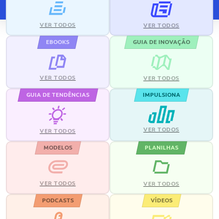
VER TODOS
VER TODOS
EBOOKS
GUIA DE INOVAÇÃO
VER TODOS
VER TODOS
GUIA DE TENDÊNCIAS
IMPULSIONA
VER TODOS
VER TODOS
MODELOS
PLANILHAS
VER TODOS
VER TODOS
PODCASTS
VÍDEOS