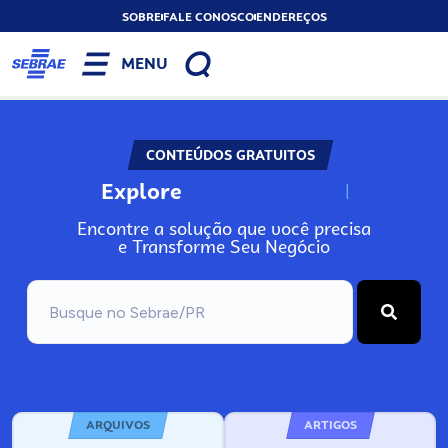
SOBRE
FALE CONOSCO
ENDEREÇOS
MENU
CONTEÚDOS GRATUITOS
Explore
N
o
s
s
o
s
A
Encontre a solução que você precisa
e Transforme Seu Negócio
ARQUIVOS
ARTIGOS