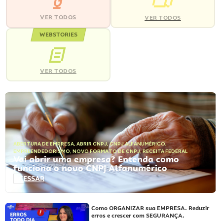
VER TODOS
VER TODOS
WEBSTORIES
VER TODOS
ABERTURA DE EMPRESA
,
ABRIR CNPJ
,
CNPJ ALFANUMÉRICO
,
EMPREENDEDORISMO
,
NOVO FORMATO DE CNPJ
,
RECEITA FEDERAL
Vai abrir uma empresa? Entenda como
funciona o novo CNPJ Alfanumérico
ACESSAR
Como ORGANIZAR sua EMPRESA. Reduzir
erros e crescer com SEGURANÇA.