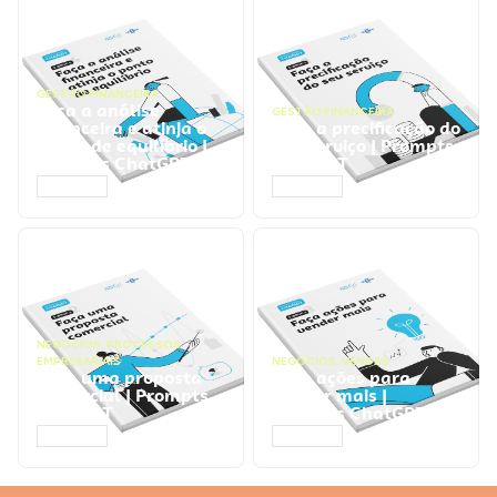
GESTÃO FINANCEIRA
Faça a análise
GESTÃO FINANCEIRA
financeira e atinja o
Faça a precificação do
ponto de equilíbrio |
seu serviço | Prompts
Prompts ChatGPT
ChatGPT
ACESSAR
ACESSAR
NEGÓCIOS
,
PROCESSOS
EMPRESARIAIS
NEGÓCIOS
,
VENDAS
Faça uma proposta
Faça ações para
comercial | Prompts
vender mais |
ChatGPT
Prompts ChatGPT
ACESSAR
ACESSAR