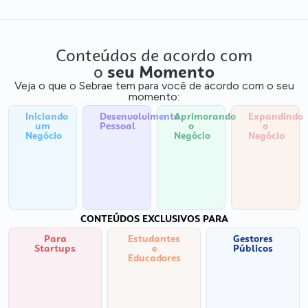
Conteúdos de acordo com
o
seu Momento
Veja o que o Sebrae tem para você de acordo com o seu
momento:
Iniciando
Desenvolvimento
Aprimorando
Expandindo
um
Pessoal
o
o
Negócio
Negócio
Negócio
CONTEÚDOS EXCLUSIVOS PARA
Para
Estudantes
Gestores
Startups
e
Públicos
Educadores