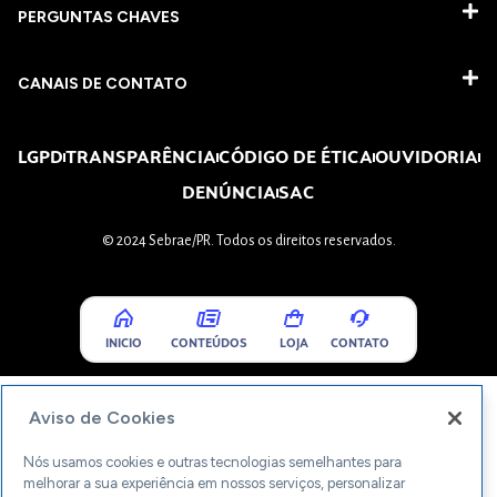
PERGUNTAS CHAVES​
CANAIS DE CONTATO
LGPD
TRANSPARÊNCIA
CÓDIGO DE ÉTICA
OUVIDORIA
DENÚNCIA
SAC
© 2024 Sebrae/PR. Todos os direitos reservados.
INICIO
CONTEÚDOS
LOJA
CONTATO
Aviso de Cookies
Nós usamos cookies e outras tecnologias semelhantes para
melhorar a sua experiência em nossos serviços, personalizar