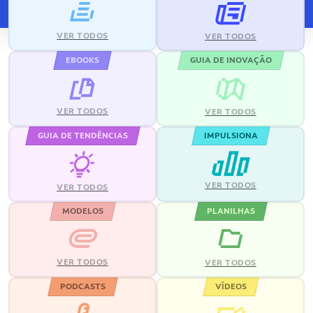
VER TODOS
VER TODOS
EBOOKS
GUIA DE INOVAÇÃO
VER TODOS
VER TODOS
GUIA DE TENDÊNCIAS
IMPULSIONA
VER TODOS
VER TODOS
MODELOS
PLANILHAS
VER TODOS
VER TODOS
PODCASTS
VÍDEOS