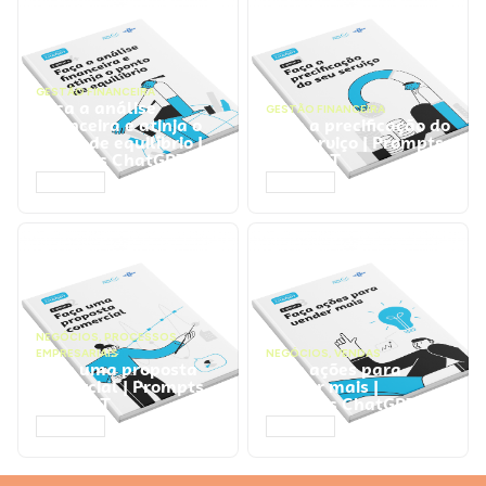
GESTÃO FINANCEIRA
Faça a análise
GESTÃO FINANCEIRA
financeira e atinja o
Faça a precificação do
ponto de equilíbrio |
seu serviço | Prompts
Prompts ChatGPT
ChatGPT
ACESSAR
ACESSAR
NEGÓCIOS
,
PROCESSOS
EMPRESARIAIS
NEGÓCIOS
,
VENDAS
Faça uma proposta
Faça ações para
comercial | Prompts
vender mais |
ChatGPT
Prompts ChatGPT
ACESSAR
ACESSAR