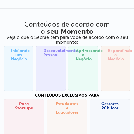
Conteúdos de acordo com
o
seu Momento
Veja o que o Sebrae tem para você de acordo com o seu
momento:
Iniciando
Desenvolvimento
Aprimorando
Expandindo
um
Pessoal
o
o
Negócio
Negócio
Negócio
CONTEÚDOS EXCLUSIVOS PARA
Para
Estudantes
Gestores
Startups
e
Públicos
Educadores