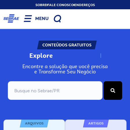
SOBRE
FALE CONOSCO
ENDEREÇOS
MENU
CONTEÚDOS GRATUITOS
Explore
N
o
s
s
o
s
A
Encontre a solução que você precisa
e Transforme Seu Negócio
ARQUIVOS
ARTIGOS