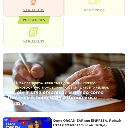
VER TODOS
VER TODOS
WEBSTORIES
VER TODOS
ABERTURA DE EMPRESA
,
ABRIR CNPJ
,
CNPJ ALFANUMÉRICO
,
EMPREENDEDORISMO
,
NOVO FORMATO DE CNPJ
,
RECEITA FEDERAL
Vai abrir uma empresa? Entenda como
funciona o novo CNPJ Alfanumérico
ACESSAR
Como ORGANIZAR sua EMPRESA. Reduzir
erros e crescer com SEGURANÇA.