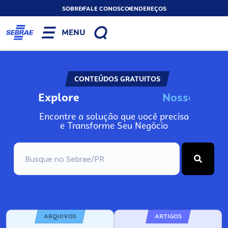
SOBRE
FALE CONOSCO
ENDEREÇOS
MENU
CONTEÚDOS GRATUITOS
Explore
N
o
s
s
o
s
A
n
Encontre a solução que você precisa
e Transforme Seu Negócio
ARQUIVOS
ARTIGOS