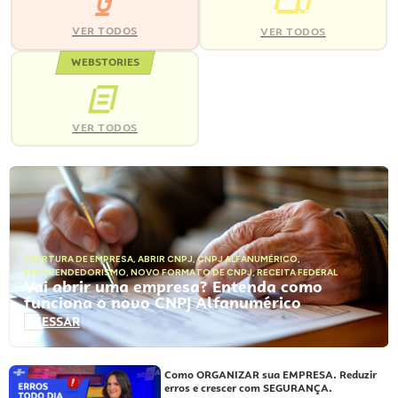
VER TODOS
VER TODOS
WEBSTORIES
VER TODOS
ABERTURA DE EMPRESA
,
ABRIR CNPJ
,
CNPJ ALFANUMÉRICO
,
EMPREENDEDORISMO
,
NOVO FORMATO DE CNPJ
,
RECEITA FEDERAL
Vai abrir uma empresa? Entenda como
funciona o novo CNPJ Alfanumérico
ACESSAR
Como ORGANIZAR sua EMPRESA. Reduzir
erros e crescer com SEGURANÇA.