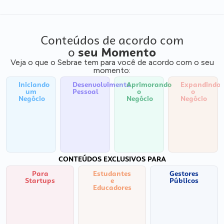
Conteúdos de acordo com
o
seu Momento
Veja o que o Sebrae tem para você de acordo com o seu
momento:
Iniciando
Desenvolvimento
Aprimorando
Expandindo
um
Pessoal
o
o
Negócio
Negócio
Negócio
CONTEÚDOS EXCLUSIVOS PARA
Para
Estudantes
Gestores
Startups
e
Públicos
Educadores