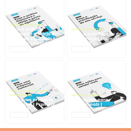
GESTÃO FINANCEIRA
Faça a análise
GESTÃO FINANCEIRA
financeira e atinja o
Faça a precificação do
ponto de equilíbrio |
seu serviço | Prompts
Prompts ChatGPT
ChatGPT
ACESSAR
ACESSAR
NEGÓCIOS
,
PROCESSOS
EMPRESARIAIS
NEGÓCIOS
,
VENDAS
Faça uma proposta
Faça ações para
comercial | Prompts
vender mais |
ChatGPT
Prompts ChatGPT
ACESSAR
ACESSAR