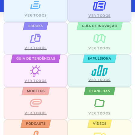
VER TODOS
VER TODOS
EBOOKS
GUIA DE INOVAÇÃO
VER TODOS
VER TODOS
GUIA DE TENDÊNCIAS
IMPULSIONA
VER TODOS
VER TODOS
MODELOS
PLANILHAS
VER TODOS
VER TODOS
PODCASTS
VÍDEOS