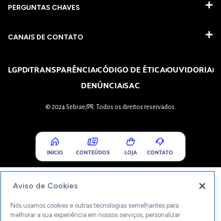
PERGUNTAS CHAVES​
CANAIS DE CONTATO
LGPD
TRANSPARÊNCIA
CÓDIGO DE ÉTICA
OUVIDORIA
DENÚNCIA
SAC
© 2024 Sebrae/PR. Todos os direitos reservados.
INICIO
CONTEÚDOS
LOJA
CONTATO
Aviso de Cookies
Nós usamos cookies e outras tecnologias semelhantes para
melhorar a sua experiência em nossos serviços, personalizar