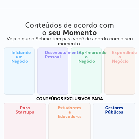
Conteúdos de acordo com
o
seu Momento
Veja o que o Sebrae tem para você de acordo com o seu
momento:
Iniciando
Desenvolvimento
Aprimorando
Expandindo
um
Pessoal
o
o
Negócio
Negócio
Negócio
CONTEÚDOS EXCLUSIVOS PARA
Para
Estudantes
Gestores
Startups
e
Públicos
Educadores