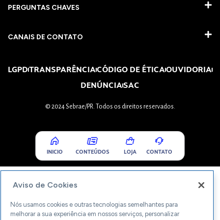
PERGUNTAS CHAVES​
CANAIS DE CONTATO
LGPD
TRANSPARÊNCIA
CÓDIGO DE ÉTICA
OUVIDORIA
DENÚNCIA
SAC
© 2024 Sebrae/PR. Todos os direitos reservados.
INICIO
CONTEÚDOS
LOJA
CONTATO
Aviso de Cookies
Nós usamos cookies e outras tecnologias semelhantes para
melhorar a sua experiência em nossos serviços, personalizar