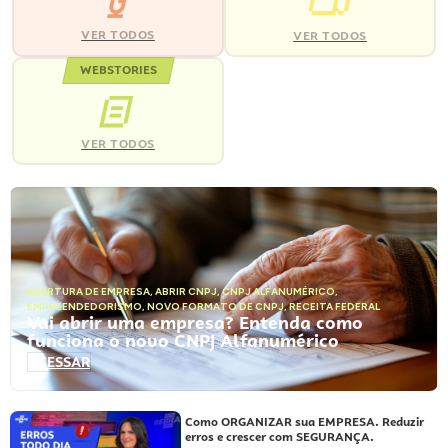
VER TODOS
VER TODOS
WEBSTORIES
VER TODOS
ABERTURA DE EMPRESA
,
ABRIR CNPJ
,
CNPJ ALFANUMÉRICO
,
EMPREENDEDORISMO
,
NOVO FORMATO DE CNPJ
,
RECEITA FEDERAL
Vai abrir uma empresa? Entenda como
funciona o novo CNPJ Alfanumérico
ACESSAR
Como ORGANIZAR sua EMPRESA. Reduzir
erros e crescer com SEGURANÇA.