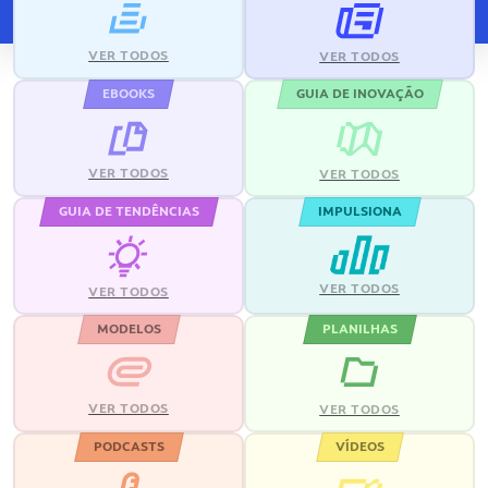
VER TODOS
VER TODOS
EBOOKS
GUIA DE INOVAÇÃO
VER TODOS
VER TODOS
GUIA DE TENDÊNCIAS
IMPULSIONA
VER TODOS
VER TODOS
MODELOS
PLANILHAS
VER TODOS
VER TODOS
PODCASTS
VÍDEOS