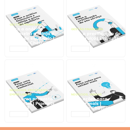
GESTÃO FINANCEIRA
Faça a análise
GESTÃO FINANCEIRA
financeira e atinja o
Faça a precificação do
ponto de equilíbrio |
seu serviço | Prompts
Prompts ChatGPT
ChatGPT
ACESSAR
ACESSAR
NEGÓCIOS
,
PROCESSOS
EMPRESARIAIS
NEGÓCIOS
,
VENDAS
Faça uma proposta
Faça ações para
comercial | Prompts
vender mais |
ChatGPT
Prompts ChatGPT
ACESSAR
ACESSAR