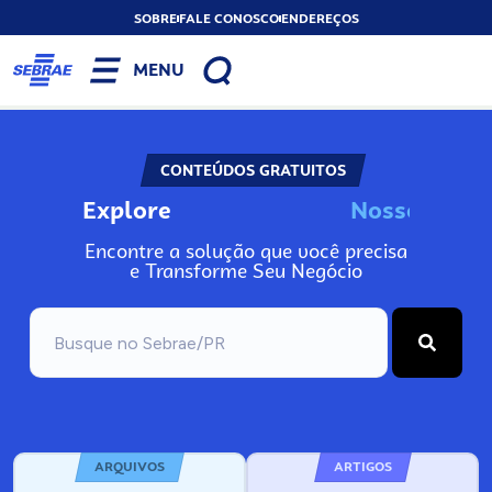
SOBRE
FALE CONOSCO
ENDEREÇOS
MENU
CONTEÚDOS GRATUITOS
Explore
N
o
s
s
o
s
I
n
f
Encontre a solução que você precisa
e Transforme Seu Negócio
ARQUIVOS
ARTIGOS