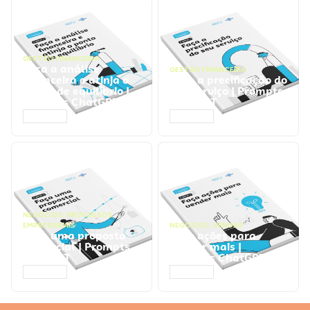
GESTÃO FINANCEIRA
Faça a análise
GESTÃO FINANCEIRA
financeira e atinja o
Faça a precificação do
ponto de equilíbrio |
seu serviço | Prompts
Prompts ChatGPT
ChatGPT
ACESSAR
ACESSAR
NEGÓCIOS
,
PROCESSOS
EMPRESARIAIS
NEGÓCIOS
,
VENDAS
Faça uma proposta
Faça ações para
comercial | Prompts
vender mais |
ChatGPT
Prompts ChatGPT
ACESSAR
ACESSAR