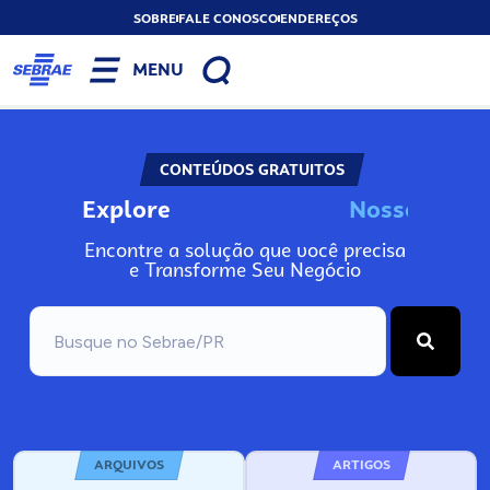
SOBRE
FALE CONOSCO
ENDEREÇOS
MENU
CONTEÚDOS GRATUITOS
Explore
N
o
s
s
o
s
I
n
f
o
Encontre a solução que você precisa
e Transforme Seu Negócio
ARQUIVOS
ARTIGOS