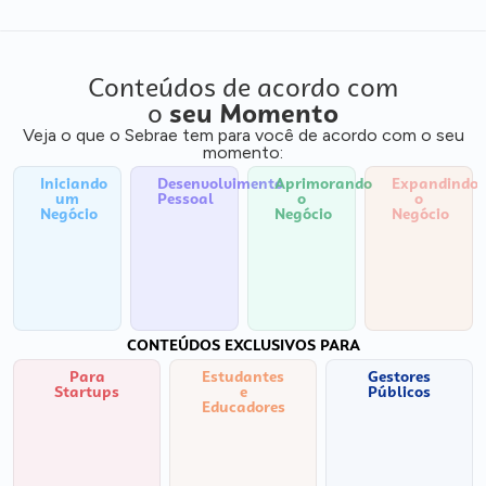
Conteúdos de acordo com
o
seu Momento
Veja o que o Sebrae tem para você de acordo com o seu
momento:
Iniciando
Desenvolvimento
Aprimorando
Expandindo
um
Pessoal
o
o
Negócio
Negócio
Negócio
CONTEÚDOS EXCLUSIVOS PARA
Para
Estudantes
Gestores
Startups
e
Públicos
Educadores