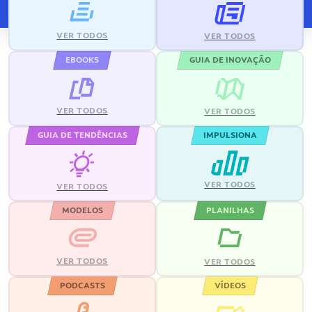
VER TODOS
VER TODOS
EBOOKS
GUIA DE INOVAÇÃO
VER TODOS
VER TODOS
GUIA DE TENDÊNCIAS
IMPULSIONA
VER TODOS
VER TODOS
MODELOS
PLANILHAS
VER TODOS
VER TODOS
PODCASTS
VÍDEOS