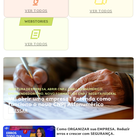
VER TODOS
VER TODOS
WEBSTORIES
VER TODOS
ABERTURA DE EMPRESA
,
ABRIR CNPJ
,
CNPJ ALFANUMÉRICO
,
EMPREENDEDORISMO
,
NOVO FORMATO DE CNPJ
,
RECEITA FEDERAL
Vai abrir uma empresa? Entenda como
funciona o novo CNPJ Alfanumérico
ACESSAR
Como ORGANIZAR sua EMPRESA. Reduzir
erros e crescer com SEGURANÇA.