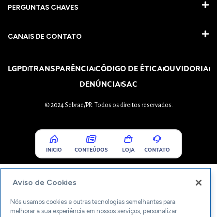
PERGUNTAS CHAVES​
CANAIS DE CONTATO
LGPD
TRANSPARÊNCIA
CÓDIGO DE ÉTICA
OUVIDORIA
DENÚNCIA
SAC
© 2024 Sebrae/PR. Todos os direitos reservados.
INICIO
CONTEÚDOS
LOJA
CONTATO
Aviso de Cookies
Nós usamos cookies e outras tecnologias semelhantes para
melhorar a sua experiência em nossos serviços, personalizar