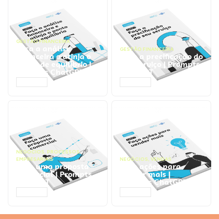
GESTÃO FINANCEIRA
Faça a análise
GESTÃO FINANCEIRA
financeira e atinja o
Faça a precificação do
ponto de equilíbrio |
seu serviço | Prompts
Prompts ChatGPT
ChatGPT
ACESSAR
ACESSAR
NEGÓCIOS
,
PROCESSOS
EMPRESARIAIS
NEGÓCIOS
,
VENDAS
Faça uma proposta
Faça ações para
comercial | Prompts
vender mais |
ChatGPT
Prompts ChatGPT
ACESSAR
ACESSAR