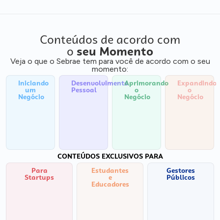
Conteúdos de acordo com
o
seu Momento
Veja o que o Sebrae tem para você de acordo com o seu
momento:
Iniciando
Desenvolvimento
Aprimorando
Expandindo
um
Pessoal
o
o
Negócio
Negócio
Negócio
CONTEÚDOS EXCLUSIVOS PARA
Para
Estudantes
Gestores
Startups
e
Públicos
Educadores