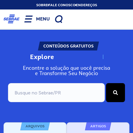
SOBRE
FALE CONOSCO
ENDEREÇOS
MENU
CONTEÚDOS GRATUITOS
Explore
N
o
s
s
o
s
A
Encontre a solução que você precisa
e Transforme Seu Negócio
ARQUIVOS
ARTIGOS