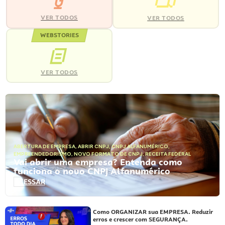
VER TODOS
VER TODOS
WEBSTORIES
VER TODOS
ABERTURA DE EMPRESA
,
ABRIR CNPJ
,
CNPJ ALFANUMÉRICO
,
EMPREENDEDORISMO
,
NOVO FORMATO DE CNPJ
,
RECEITA FEDERAL
Vai abrir uma empresa? Entenda como
funciona o novo CNPJ Alfanumérico
ACESSAR
Como ORGANIZAR sua EMPRESA. Reduzir
erros e crescer com SEGURANÇA.