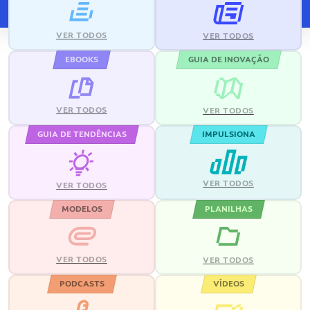
VER TODOS
VER TODOS
EBOOKS
GUIA DE INOVAÇÃO
VER TODOS
VER TODOS
GUIA DE TENDÊNCIAS
IMPULSIONA
VER TODOS
VER TODOS
MODELOS
PLANILHAS
VER TODOS
VER TODOS
PODCASTS
VÍDEOS