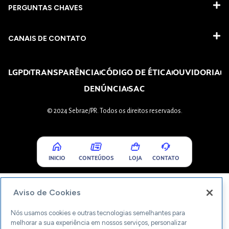
PERGUNTAS CHAVES​
CANAIS DE CONTATO
LGPD
TRANSPARÊNCIA
CÓDIGO DE ÉTICA
OUVIDORIA
DENÚNCIA
SAC
© 2024 Sebrae/PR. Todos os direitos reservados.
INICIO
CONTEÚDOS
LOJA
CONTATO
Aviso de Cookies
Nós usamos cookies e outras tecnologias semelhantes para
melhorar a sua experiência em nossos serviços, personalizar