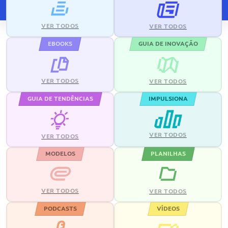
VER TODOS
VER TODOS
EBOOKS
GUIA DE INOVAÇÃO
VER TODOS
VER TODOS
GUIA DE TENDÊNCIAS
IMPULSIONA
VER TODOS
VER TODOS
MODELOS
PLANILHAS
VER TODOS
VER TODOS
PODCASTS
VÍDEOS