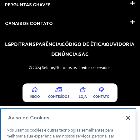
PERGUNTAS CHAVES​
CANAIS DE CONTATO
LGPD
TRANSPARÊNCIA
CÓDIGO DE ÉTICA
OUVIDORIA
DENÚNCIA
SAC
© 2024 Sebrae/PR. Todos os direitos reservados.
INICIO
CONTEÚDOS
LOJA
CONTATO
Aviso de Cookies
Nós usamos cookies e outras tecnologias semelhantes para
melhorar a sua experiência em nossos serviços, personalizar