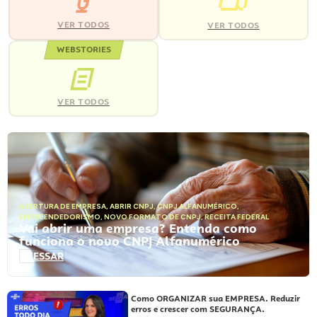
VER TODOS
VER TODOS
WEBSTORIES
VER TODOS
ABERTURA DE EMPRESA
,
ABRIR CNPJ
,
CNPJ ALFANUMÉRICO
,
EMPREENDEDORISMO
,
NOVO FORMATO DE CNPJ
,
RECEITA FEDERAL
Vai abrir uma empresa? Entenda como
funciona o novo CNPJ Alfanumérico
ACESSAR
Como ORGANIZAR sua EMPRESA. Reduzir
erros e crescer com SEGURANÇA.