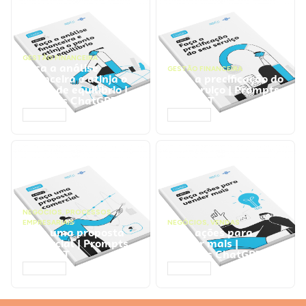
GESTÃO FINANCEIRA
Faça a análise
GESTÃO FINANCEIRA
financeira e atinja o
Faça a precificação do
ponto de equilíbrio |
seu serviço | Prompts
Prompts ChatGPT
ChatGPT
ACESSAR
ACESSAR
NEGÓCIOS
,
PROCESSOS
EMPRESARIAIS
NEGÓCIOS
,
VENDAS
Faça uma proposta
Faça ações para
comercial | Prompts
vender mais |
ChatGPT
Prompts ChatGPT
ACESSAR
ACESSAR