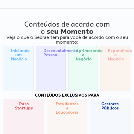
Conteúdos de acordo com
o
seu Momento
Veja o que o Sebrae tem para você de acordo com o seu
momento:
Iniciando
Desenvolvimento
Aprimorando
Expandindo
um
Pessoal
o
o
Negócio
Negócio
Negócio
CONTEÚDOS EXCLUSIVOS PARA
Para
Estudantes
Gestores
Startups
e
Públicos
Educadores