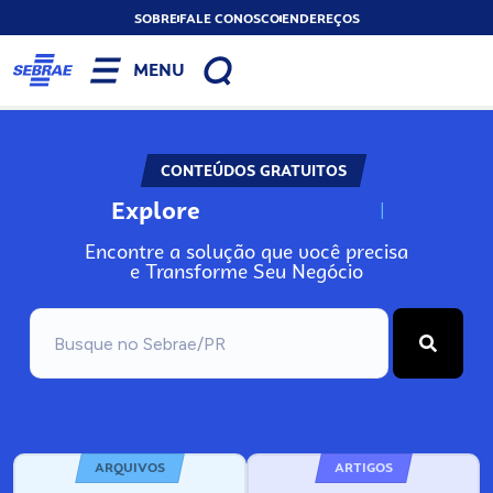
SOBRE
FALE CONOSCO
ENDEREÇOS
MENU
CONTEÚDOS GRATUITOS
Explore
N
o
s
s
o
s
A
n
Encontre a solução que você precisa
e Transforme Seu Negócio
ARQUIVOS
ARTIGOS