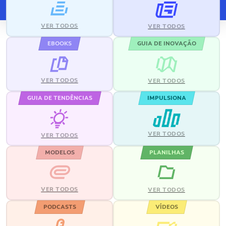
VER TODOS
VER TODOS
EBOOKS
GUIA DE INOVAÇÃO
VER TODOS
VER TODOS
GUIA DE TENDÊNCIAS
IMPULSIONA
VER TODOS
VER TODOS
MODELOS
PLANILHAS
VER TODOS
VER TODOS
PODCASTS
VÍDEOS