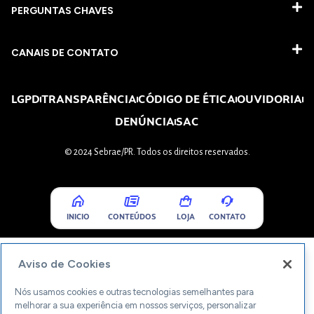
PERGUNTAS CHAVES​
CANAIS DE CONTATO
LGPD
TRANSPARÊNCIA
CÓDIGO DE ÉTICA
OUVIDORIA
DENÚNCIA
SAC
© 2024 Sebrae/PR. Todos os direitos reservados.
INICIO
CONTEÚDOS
LOJA
CONTATO
Aviso de Cookies
Nós usamos cookies e outras tecnologias semelhantes para
melhorar a sua experiência em nossos serviços, personalizar