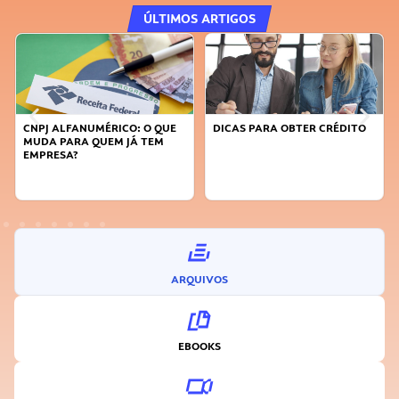
ÚLTIMOS ARTIGOS
MÉRICO: O QUE
DICAS PARA OBTER CRÉDITO
FAÇA A DIFERENÇ
UEM JÁ TEM
SUSTENTÁVEL, SE
INOVADOR
ARQUIVOS
EBOOKS