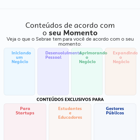
Conteúdos de acordo com
o
seu Momento
Veja o que o Sebrae tem para você de acordo com o seu
momento:
Iniciando
Desenvolvimento
Aprimorando
Expandindo
um
Pessoal
o
o
Negócio
Negócio
Negócio
CONTEÚDOS EXCLUSIVOS PARA
Para
Estudantes
Gestores
Startups
e
Públicos
Educadores