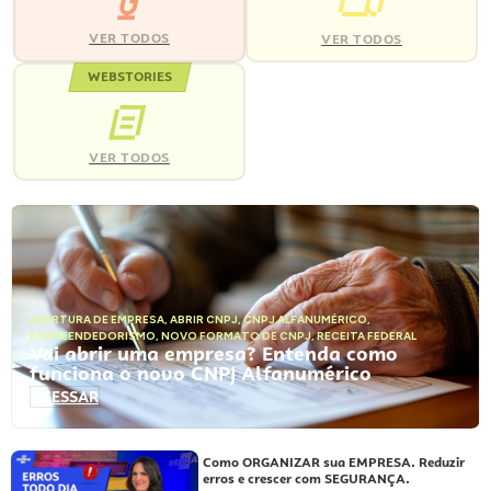
VER TODOS
VER TODOS
WEBSTORIES
VER TODOS
ABERTURA DE EMPRESA
,
ABRIR CNPJ
,
CNPJ ALFANUMÉRICO
,
EMPREENDEDORISMO
,
NOVO FORMATO DE CNPJ
,
RECEITA FEDERAL
Vai abrir uma empresa? Entenda como
funciona o novo CNPJ Alfanumérico
ACESSAR
Como ORGANIZAR sua EMPRESA. Reduzir
erros e crescer com SEGURANÇA.