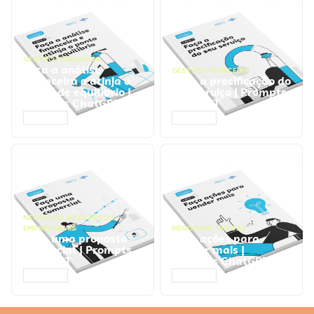
GESTÃO FINANCEIRA
Faça a análise
GESTÃO FINANCEIRA
financeira e atinja o
Faça a precificação do
ponto de equilíbrio |
seu serviço | Prompts
Prompts ChatGPT
ChatGPT
ACESSAR
ACESSAR
NEGÓCIOS
,
PROCESSOS
EMPRESARIAIS
NEGÓCIOS
,
VENDAS
Faça uma proposta
Faça ações para
comercial | Prompts
vender mais |
ChatGPT
Prompts ChatGPT
ACESSAR
ACESSAR