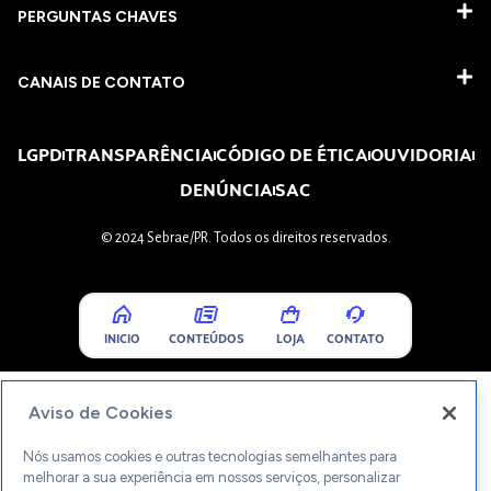
PERGUNTAS CHAVES​
CANAIS DE CONTATO
LGPD
TRANSPARÊNCIA
CÓDIGO DE ÉTICA
OUVIDORIA
DENÚNCIA
SAC
© 2024 Sebrae/PR. Todos os direitos reservados.
INICIO
CONTEÚDOS
LOJA
CONTATO
Aviso de Cookies
Nós usamos cookies e outras tecnologias semelhantes para
melhorar a sua experiência em nossos serviços, personalizar