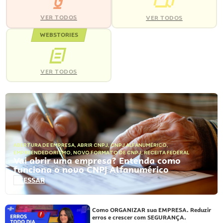
VER TODOS
VER TODOS
WEBSTORIES
VER TODOS
ABERTURA DE EMPRESA
,
ABRIR CNPJ
,
CNPJ ALFANUMÉRICO
,
EMPREENDEDORISMO
,
NOVO FORMATO DE CNPJ
,
RECEITA FEDERAL
Vai abrir uma empresa? Entenda como
funciona o novo CNPJ Alfanumérico
ACESSAR
Como ORGANIZAR sua EMPRESA. Reduzir
erros e crescer com SEGURANÇA.