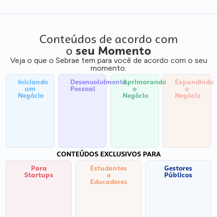
Conteúdos de acordo com
o
seu Momento
Veja o que o Sebrae tem para você de acordo com o seu
momento:
Iniciando
Desenvolvimento
Aprimorando
Expandindo
um
Pessoal
o
o
Negócio
Negócio
Negócio
CONTEÚDOS EXCLUSIVOS PARA
Para
Estudantes
Gestores
Startups
e
Públicos
Educadores