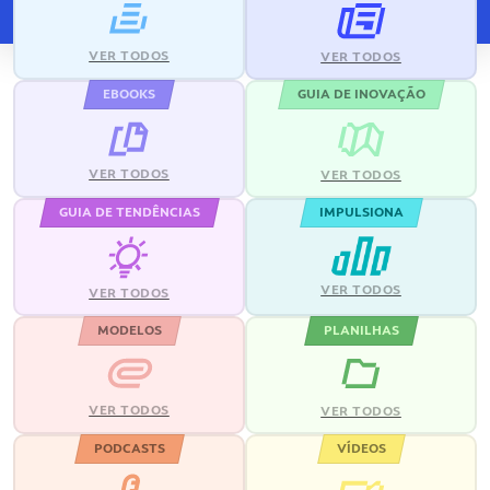
VER TODOS
VER TODOS
EBOOKS
GUIA DE INOVAÇÃO
VER TODOS
VER TODOS
GUIA DE TENDÊNCIAS
IMPULSIONA
VER TODOS
VER TODOS
MODELOS
PLANILHAS
VER TODOS
VER TODOS
PODCASTS
VÍDEOS