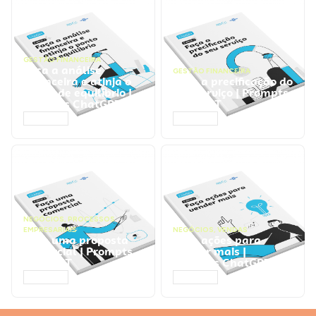
GESTÃO FINANCEIRA
Faça a análise
GESTÃO FINANCEIRA
financeira e atinja o
Faça a precificação do
ponto de equilíbrio |
seu serviço | Prompts
Prompts ChatGPT
ChatGPT
ACESSAR
ACESSAR
NEGÓCIOS
,
PROCESSOS
EMPRESARIAIS
NEGÓCIOS
,
VENDAS
Faça uma proposta
Faça ações para
comercial | Prompts
vender mais |
ChatGPT
Prompts ChatGPT
ACESSAR
ACESSAR