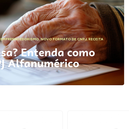
,
EMPREENDEDORISMO
,
NOVO FORMATO DE CNPJ
,
RECEITA
esa? Entenda como
PJ Alfanumérico