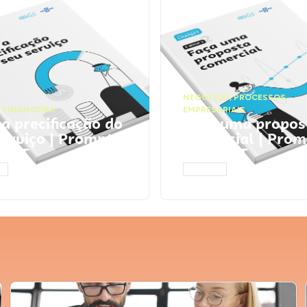
NEGÓCIOS
,
PROCESSOS
 FINANCEIRA
EMPRESARIAIS
 a precificação do
Faça uma propos
serviço | Prompts
comercial | Prom
tGPT
ChatGPT
AR
ACESSAR