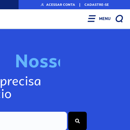
ACESSAR CONTA
|
CADASTRE-SE
MENU
N
o
s
s
o
s
I
n
f
o
g
precisa
io