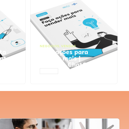
NEGÓCIOS
,
VENDAS
ta
Faça ações para
pts
vender mais |
Prompts ChatGPT
ACESSAR