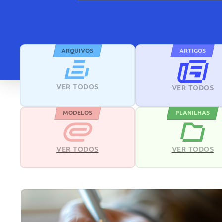
ARQUIVOS
ARTIGOS
VER TODOS
VER TODOS
MODELOS
PLANILHAS
VER TODOS
VER TODOS