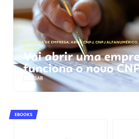
ABERTURA DE EMPRESA
,
ABRIR CNPJ
,
CNPJ ALFANUMÉRICO
FEDERAL
Vai abrir uma empr
funciona o novo CN
ACESSAR
EBOOKS