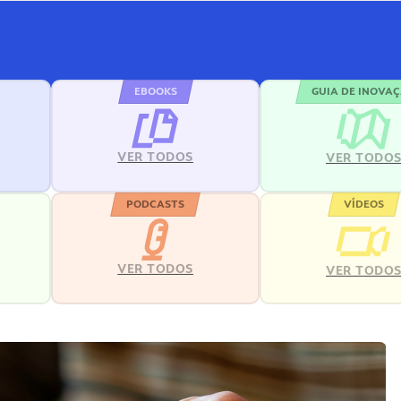
EBOOKS
GUIA DE INOVA
VER TODOS
VER TODO
PODCASTS
VÍDEOS
VER TODOS
VER TODO