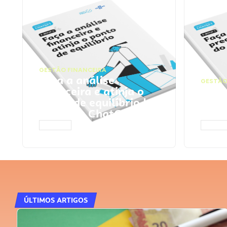
GESTÃO FINANCEIRA
Faça a análise
GESTÃO
financeira e atinja o
Faça
ponto de equilíbrio |
seu 
Prompts ChatGPT
Cha
ACESSAR
ACESS
ÚLTIMOS ARTIGOS