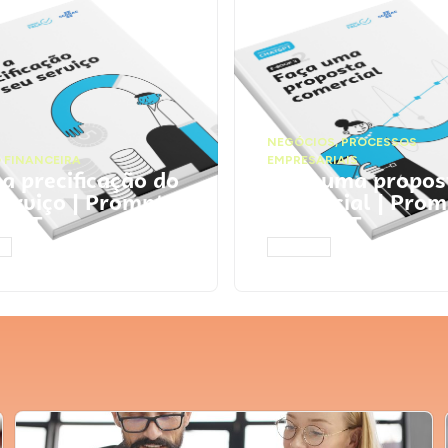
NEGÓCIOS
,
PROCESSOS
 FINANCEIRA
EMPRESARIAIS
 a precificação do
Faça uma propos
serviço | Prompts
comercial | Prom
tGPT
ChatGPT
AR
ACESSAR