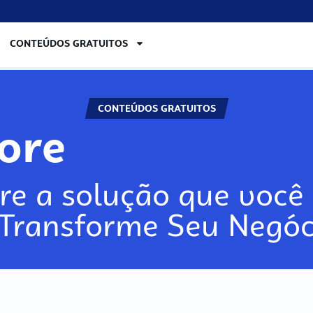
CONTEÚDOS GRATUITOS
CONTEÚDOS GRATUITOS
lore
re a solução que você 
 Transforme Seu Negóc