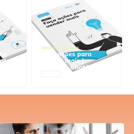
NEGÓCIOS
,
VENDAS
ta
Faça ações para
pts
vender mais |
Prompts ChatGPT
ACESSAR