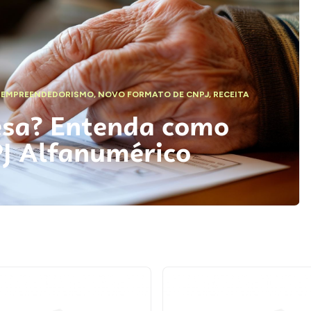
,
EMPREENDEDORISMO
,
NOVO FORMATO DE CNPJ
,
RECEITA
esa? Entenda como
PJ Alfanumérico