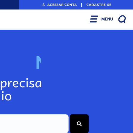
ACESSAR CONTA
|
CADASTRE-SE
MENU
N
o
s
s
o
s
A
r
precisa
io