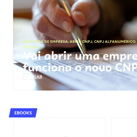
ABERTURA DE EMPRESA
,
ABRIR CNPJ
,
CNPJ ALFANUMÉRICO
FEDERAL
Vai abrir uma empr
funciona o novo CN
ACESSAR
EBOOKS