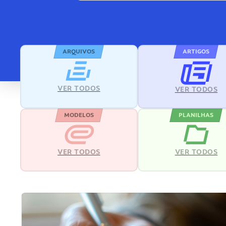
ARQUIVOS
ARTIGOS
VER TODOS
VER TODOS
MODELOS
PLANILHAS
VER TODOS
VER TODOS