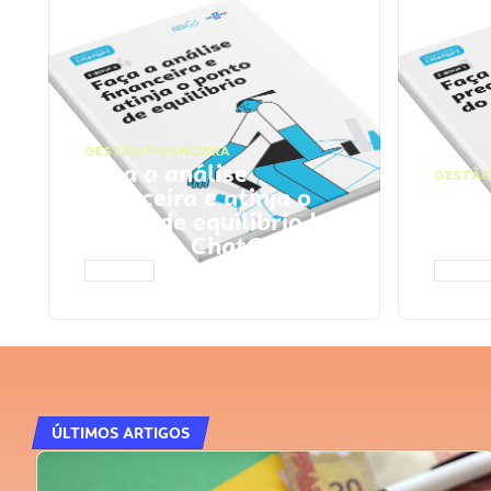
GESTÃO FINANCEIRA
Faça a análise
GESTÃO
financeira e atinja o
Faça
ponto de equilíbrio |
seu 
Prompts ChatGPT
Cha
ACESSAR
ACESS
ÚLTIMOS ARTIGOS