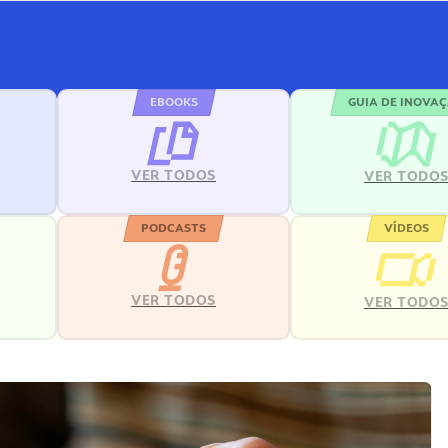
EBOOKS
GUIA DE INOVA
VER TODOS
VER TODO
PODCASTS
VÍDEOS
VER TODOS
VER TODO