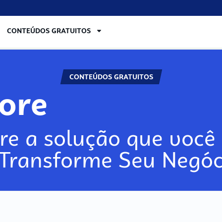
CONTEÚDOS GRATUITOS
CONTEÚDOS GRATUITOS
lore
re a solução que você 
 Transforme Seu Negóc