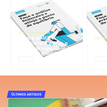
GESTÃO FINANCEIRA
Faça a análise
GESTÃO
financeira e atinja o
Faça
ponto de equilíbrio |
seu 
Prompts ChatGPT
Cha
ACESSAR
ACESS
ÚLTIMOS ARTIGOS