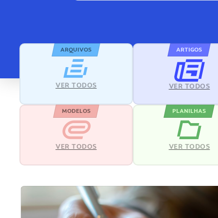
ARQUIVOS
ARTIGOS
VER TODOS
VER TODOS
MODELOS
PLANILHAS
VER TODOS
VER TODOS