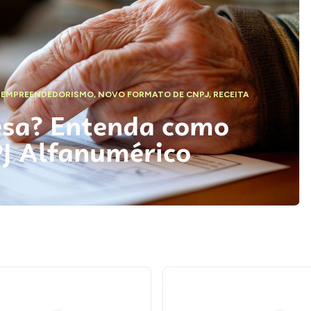
,
EMPREENDEDORISMO
,
NOVO FORMATO DE CNPJ
,
RECEITA
esa? Entenda como
PJ Alfanumérico