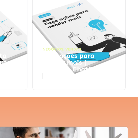
NEGÓCIOS
,
VENDAS
ta
Faça ações para
pts
vender mais |
Prompts ChatGPT
ACESSAR