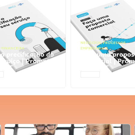
NEGÓCIOS
,
PROCESSOS
 FINANCEIRA
EMPRESARIAIS
 a precificação do
Faça uma propos
serviço | Prompts
comercial | Prom
tGPT
ChatGPT
AR
ACESSAR