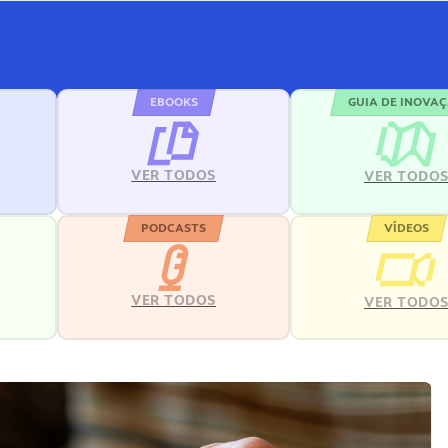
EBOOKS
GUIA DE INOVA
VER TODOS
VER TODO
PODCASTS
VÍDEOS
VER TODOS
VER TODO