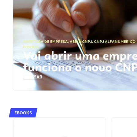
ABERTURA DE EMPRESA
,
ABRIR CNPJ
,
CNPJ ALFANUMÉRICO
FEDERAL
Vai abrir uma empr
funciona o novo CN
ACESSAR
EBOOKS