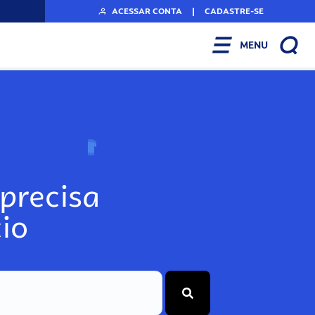
ACESSAR CONTA
|
CADASTRE-SE
MENU
N
o
s
s
o
s
A
r
precisa
io