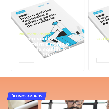
GESTÃO FINANCEIRA
Faça a análise
GESTÃO
financeira e atinja o
Faça
ponto de equilíbrio |
seu 
Prompts ChatGPT
Cha
ACESSAR
ACESS
ÚLTIMOS ARTIGOS