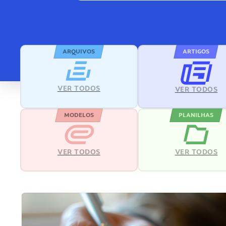
ARQUIVOS
ARTIGOS
VER TODOS
VER TODOS
MODELOS
PLANILHAS
VER TODOS
VER TODOS