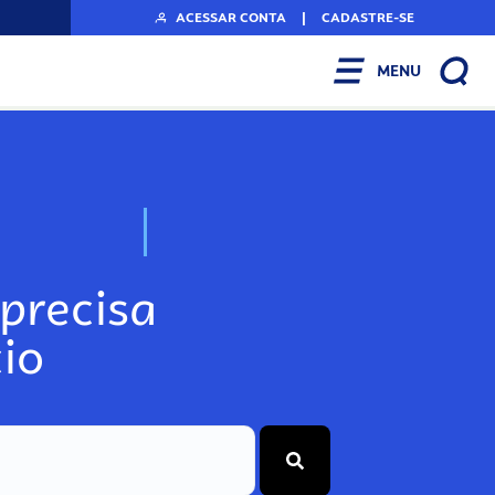
ACESSAR CONTA
|
CADASTRE-SE
MENU
N
o
s
s
o
s
A
r
precisa
io