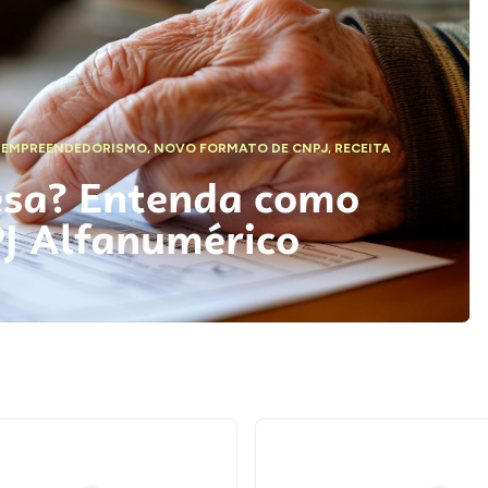
,
EMPREENDEDORISMO
,
NOVO FORMATO DE CNPJ
,
RECEITA
esa? Entenda como
PJ Alfanumérico