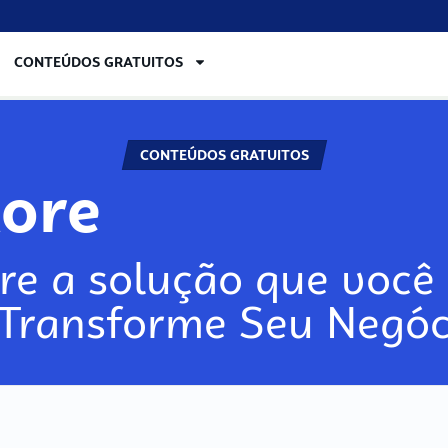
CONTEÚDOS GRATUITOS
CONTEÚDOS GRATUITOS
lore
re a solução que você 
 Transforme Seu Negóc