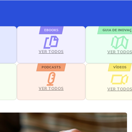
EBOOKS
GUIA DE INOVA
VER TODOS
VER TODO
PODCASTS
VÍDEOS
VER TODOS
VER TODO