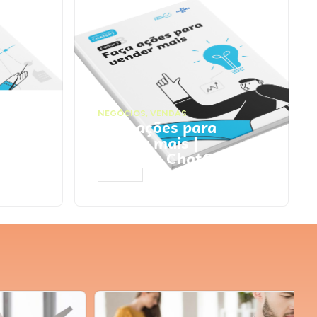
NEGÓCIOS
,
VENDAS
ta
Faça ações para
pts
vender mais |
Prompts ChatGPT
ACESSAR