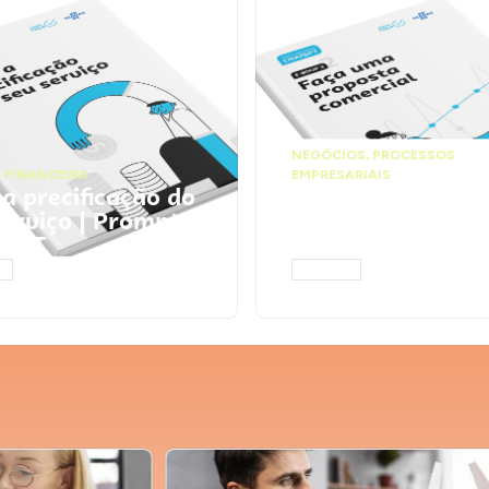
NEGÓCIOS
,
PROCESSOS
 FINANCEIRA
EMPRESARIAIS
 a precificação do
Faça uma propos
serviço | Prompts
comercial | Prom
tGPT
ChatGPT
AR
ACESSAR