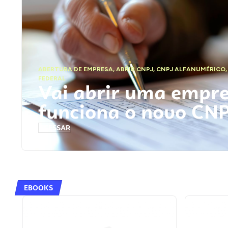
ABERTURA DE EMPRESA
,
ABRIR CNPJ
,
CNPJ ALFANUMÉRICO
FEDERAL
Vai abrir uma empr
funciona o novo CN
ACESSAR
EBOOKS