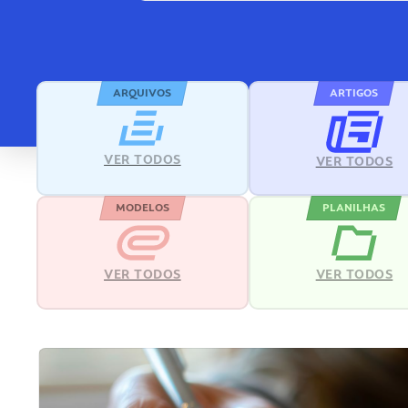
ARQUIVOS
ARTIGOS
VER TODOS
VER TODOS
MODELOS
PLANILHAS
VER TODOS
VER TODOS