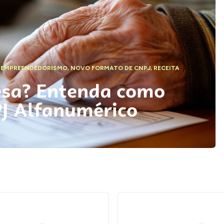
,
EMPREENDEDORISMO
,
NOVO FORMATO DE CNPJ
,
RECEITA
esa? Entenda como
PJ Alfanumérico