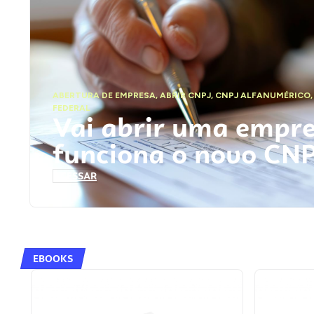
ABERTURA DE EMPRESA
,
ABRIR CNPJ
,
CNPJ ALFANUMÉRICO
FEDERAL
Vai abrir uma empr
funciona o novo CN
ACESSAR
EBOOKS