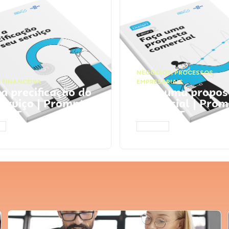
NEGÓCIOS
,
PROCESSOS
 FINANCEIRA
EMPRESARIAIS
 a precificação do
Faça uma propos
serviço | Prompts
comercial | Prom
tGPT
ChatGPT
AR
ACESSAR