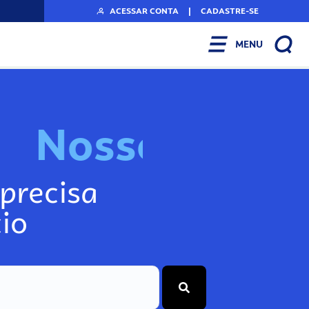
ACESSAR CONTA
|
CADASTRE-SE
MENU
N
o
s
s
o
s
I
n
f
o
g
precisa
io