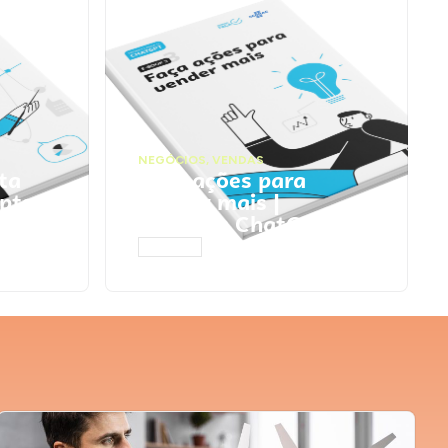
NEGÓCIOS
,
VENDAS
ta
Faça ações para
pts
vender mais |
Prompts ChatGPT
ACESSAR