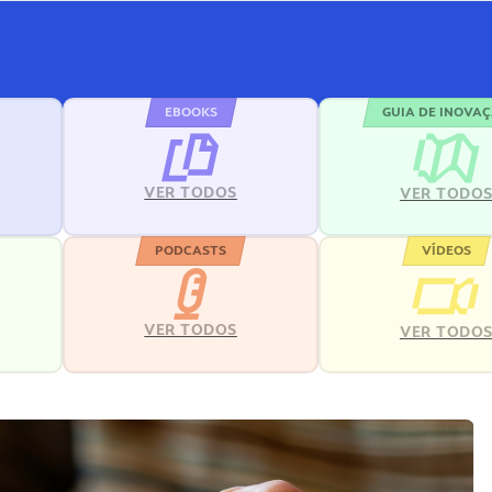
EBOOKS
GUIA DE INOVA
VER TODOS
VER TODO
PODCASTS
VÍDEOS
VER TODOS
VER TODO