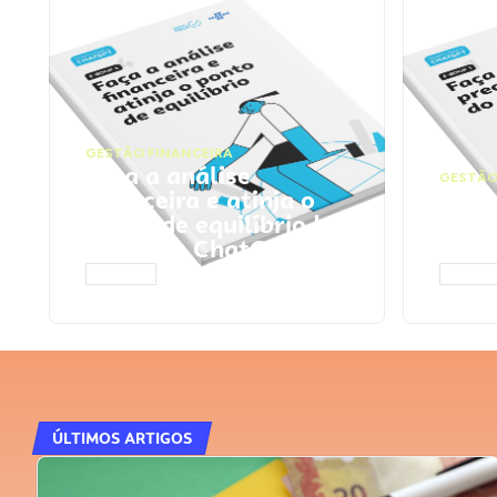
GESTÃO FINANCEIRA
Faça a análise
GESTÃO
financeira e atinja o
Faça
ponto de equilíbrio |
seu 
Prompts ChatGPT
Cha
ACESSAR
ACESS
ÚLTIMOS ARTIGOS