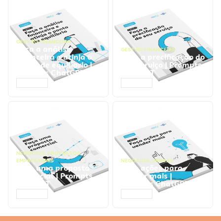
GESTÃO FINANCEIRA
Faça a análise
GESTÃO FINANCEIRA
financeira e atinja o
Faça a precificação do
ponto de equilíbrio |
seu serviço | Prompts
Prompts ChatGPT
ChatGPT
ACESSAR
ACESSAR
NEGÓCIOS
,
PROCESSOS
EMPRESARIAIS
NEGÓCIOS
,
VENDAS
Faça uma proposta
Faça ações para
comercial | Prompts
vender mais |
ChatGPT
Prompts ChatGPT
ACESSAR
ACESSAR