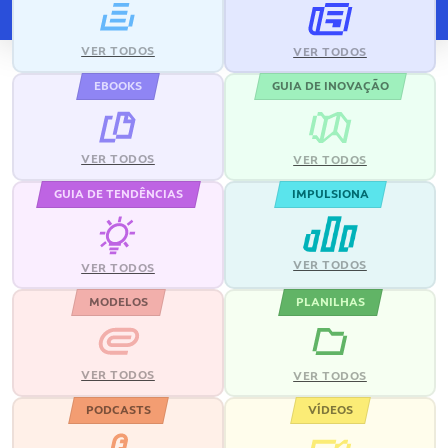
VER TODOS
VER TODOS
EBOOKS
GUIA DE INOVAÇÃO
VER TODOS
VER TODOS
GUIA DE TENDÊNCIAS
IMPULSIONA
VER TODOS
VER TODOS
MODELOS
PLANILHAS
VER TODOS
VER TODOS
PODCASTS
VÍDEOS