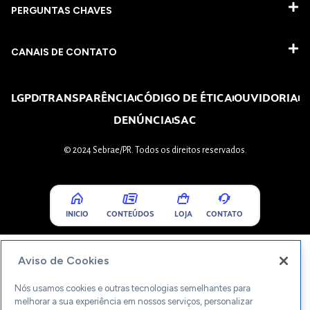
PERGUNTAS CHAVES​
CANAIS DE CONTATO
LGPD
TRANSPARÊNCIA
CÓDIGO DE ÉTICA
OUVIDORIA
DENÚNCIA
SAC
© 2024 Sebrae/PR. Todos os direitos reservados.
INICIO
CONTEÚDOS
LOJA
CONTATO
Aviso de Cookies
Nós usamos cookies e outras tecnologias semelhantes para
melhorar a sua experiência em nossos serviços, personalizar