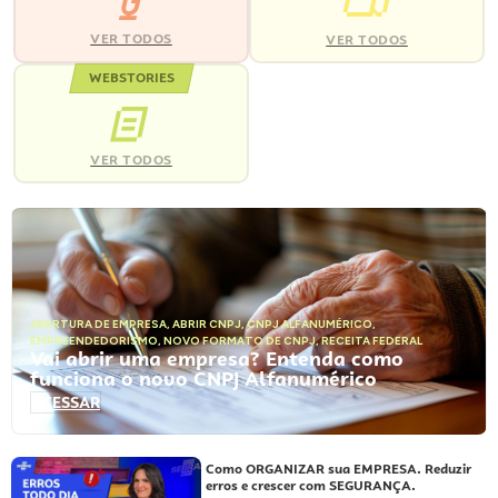
VER TODOS
VER TODOS
WEBSTORIES
VER TODOS
ABERTURA DE EMPRESA
,
ABRIR CNPJ
,
CNPJ ALFANUMÉRICO
,
EMPREENDEDORISMO
,
NOVO FORMATO DE CNPJ
,
RECEITA FEDERAL
Vai abrir uma empresa? Entenda como
funciona o novo CNPJ Alfanumérico
ACESSAR
Como ORGANIZAR sua EMPRESA. Reduzir
erros e crescer com SEGURANÇA.