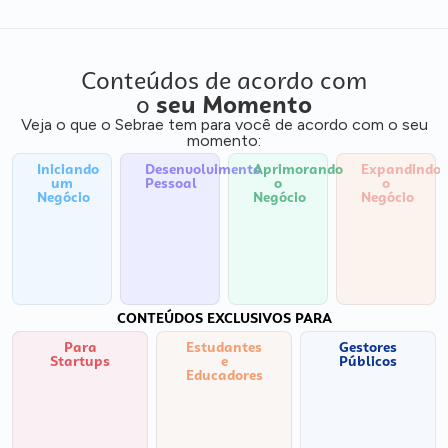
Conteúdos de acordo com
o
seu Momento
Veja o que o Sebrae tem para você de acordo com o seu
momento:
Iniciando
Desenvolvimento
Aprimorando
Expandindo
um
Pessoal
o
o
Negócio
Negócio
Negócio
CONTEÚDOS EXCLUSIVOS PARA
Para
Estudantes
Gestores
Startups
e
Públicos
Educadores