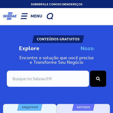
SOBRE
FALE CONOSCO
ENDEREÇOS
MENU
CONTEÚDOS GRATUITOS
Explore
N
o
s
s
o
s
I
n
Encontre a solução que você precisa
e Transforme Seu Negócio
ARQUIVOS
ARTIGOS