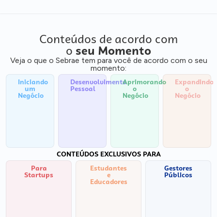
Conteúdos de acordo com
o
seu Momento
Veja o que o Sebrae tem para você de acordo com o seu
momento:
Iniciando
Desenvolvimento
Aprimorando
Expandindo
um
Pessoal
o
o
Negócio
Negócio
Negócio
CONTEÚDOS EXCLUSIVOS PARA
Para
Estudantes
Gestores
Startups
e
Públicos
Educadores