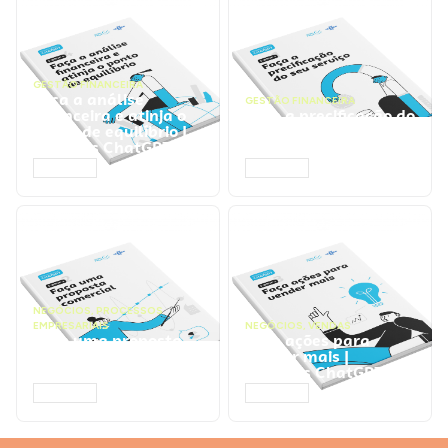
GESTÃO FINANCEIRA
Faça a análise
GESTÃO FINANCEIRA
financeira e atinja o
Faça a precificação do
ponto de equilíbrio |
seu serviço | Prompts
Prompts ChatGPT
ChatGPT
ACESSAR
ACESSAR
NEGÓCIOS
,
PROCESSOS
EMPRESARIAIS
NEGÓCIOS
,
VENDAS
Faça uma proposta
Faça ações para
comercial | Prompts
vender mais |
ChatGPT
Prompts ChatGPT
ACESSAR
ACESSAR