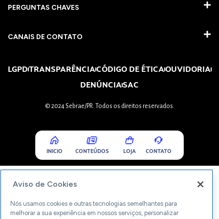
PERGUNTAS CHAVES​
CANAIS DE CONTATO
LGPD
TRANSPARÊNCIA
CÓDIGO DE ÉTICA
OUVIDORIA
DENÚNCIA
SAC
© 2024 Sebrae/PR. Todos os direitos reservados.
INICIO
CONTEÚDOS
LOJA
CONTATO
Aviso de Cookies
Nós usamos cookies e outras tecnologias semelhantes para
melhorar a sua experiência em nossos serviços, personalizar