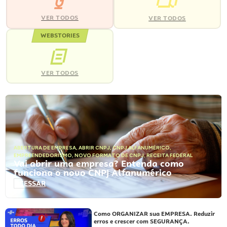
VER TODOS
VER TODOS
WEBSTORIES
VER TODOS
ABERTURA DE EMPRESA
,
ABRIR CNPJ
,
CNPJ ALFANUMÉRICO
,
EMPREENDEDORISMO
,
NOVO FORMATO DE CNPJ
,
RECEITA FEDERAL
Vai abrir uma empresa? Entenda como
funciona o novo CNPJ Alfanumérico
ACESSAR
Como ORGANIZAR sua EMPRESA. Reduzir
erros e crescer com SEGURANÇA.