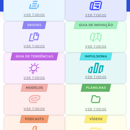
VER TODOS
VER TODOS
EBOOKS
GUIA DE INOVAÇÃO
VER TODOS
VER TODOS
GUIA DE TENDÊNCIAS
IMPULSIONA
VER TODOS
VER TODOS
MODELOS
PLANILHAS
VER TODOS
VER TODOS
PODCASTS
VÍDEOS