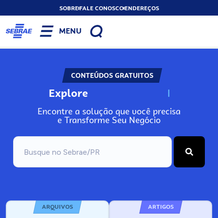
SOBRE
FALE CONOSCO
ENDEREÇOS
MENU
CONTEÚDOS GRATUITOS
Explore
N
o
s
s
o
s
A
Encontre a solução que você precisa
e Transforme Seu Negócio
ARQUIVOS
ARTIGOS