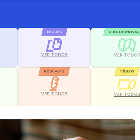
EBOOKS
GUIA DE INOVA
VER TODOS
VER TODO
PODCASTS
VÍDEOS
VER TODOS
VER TODO