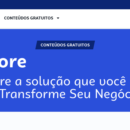
CONTEÚDOS GRATUITOS
CONTEÚDOS GRATUITOS
lore
re a solução que você 
 Transforme Seu Negóc