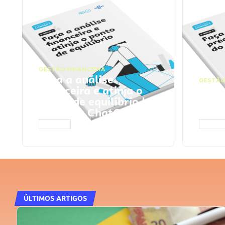
GESTÃO FINANCEIRA
Faça a análise
GESTÃO
financeira e atinja o
Faça
ponto de equilíbrio |
seu 
Prompts ChatGPT
Cha
ACESSAR
ACESS
ÚLTIMOS ARTIGOS