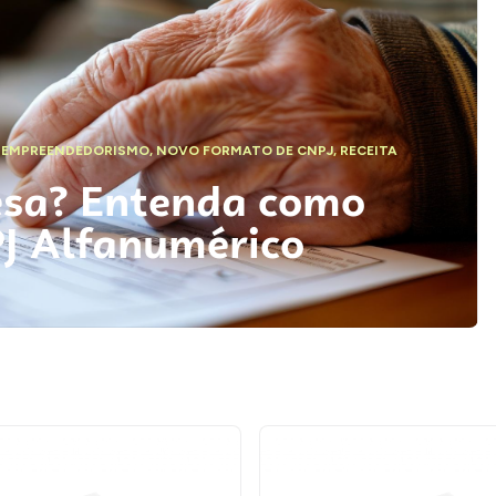
,
EMPREENDEDORISMO
,
NOVO FORMATO DE CNPJ
,
RECEITA
esa? Entenda como
PJ Alfanumérico