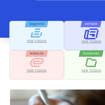
ARQUIVOS
ARTIGOS
VER TODOS
VER TODOS
MODELOS
PLANILHAS
VER TODOS
VER TODOS