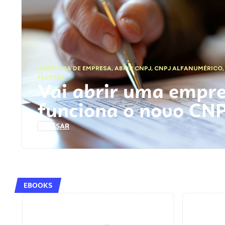
ABERTURA DE EMPRESA
,
ABRIR CNPJ
,
CNPJ ALFANUMÉRICO
FEDERAL
Vai abrir uma empr
funciona o novo CN
ACESSAR
EBOOKS