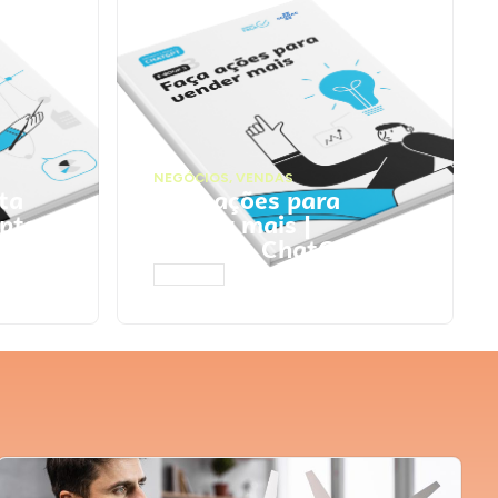
NEGÓCIOS
,
VENDAS
ta
Faça ações para
pts
vender mais |
Prompts ChatGPT
ACESSAR