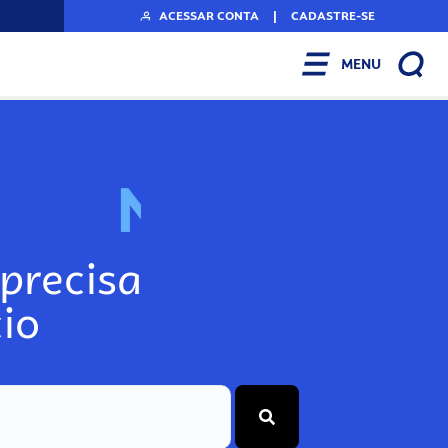
ACESSAR CONTA
|
CADASTRE-SE
MENU
N
o
s
s
o
s
A
r
precisa
io