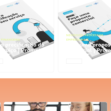
NEGÓCIOS
,
PROCESSOS
 FINANCEIRA
EMPRESARIAIS
 a precificação do
Faça uma propos
serviço | Prompts
comercial | Prom
tGPT
ChatGPT
AR
ACESSAR